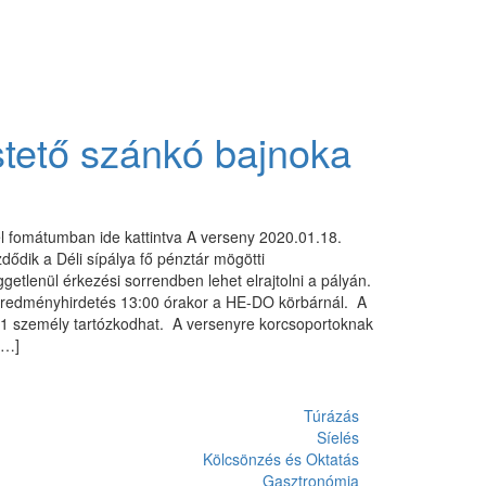
stető szánkó bajnoka
el fomátumban ide kattintva A verseny 2020.01.18.
dődik a Déli sípálya fő pénztár mögötti
etlenül érkezési sorrendben lehet elrajtolni a pályán.
 Eredményhirdetés 13:00 órakor a HE-DO körbárnál. A
 személy tartózkodhat. A versenyre korcsoportoknak
[…]
Túrázás
Síelés
Kölcsönzés és Oktatás
Gasztronómia