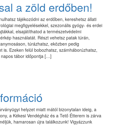
al a zöld erdőben!
lhatsz tájékozódni az erdőben, kereshetsz állati
lógiai megfigyelésekkel, szezonális gyógy- és erdei
tákkal, elsajátíthatod a természetvédelmi
térkép használatát. Részt vehetsz patak túrán,
ranymosáson, túrázhatsz, eközben pedig
et is. Ezeken felül bobozhatsz, számháborúzhatsz,
5 napos tábor időpontja […]
formáció
árványügyi helyzet miatt mától bizonytalan ideig, a
ony, a Kékesi Vendégház és a Tető Étterem is zárva
méljük, hamarosan újra találkozunk! Vigyázzunk