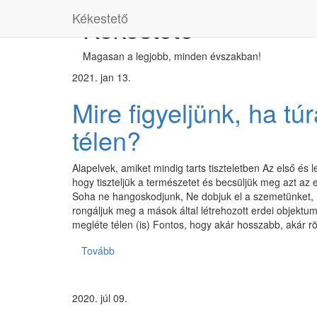
Kékestető
Kékestető
Magasan a legjobb, minden évszakban!
2021. jan 13.
Mire figyeljünk, ha tú
télen?
Alapelvek, amiket mindig tarts tiszteletben Az első és 
hogy tiszteljük a természetet és becsüljük meg azt az
Soha ne hangoskodjunk, Ne dobjuk el a szemetünket, 
rongáljuk meg a mások által létrehozott erdei objektum
megléte télen (is) Fontos, hogy akár hosszabb, akár rö
Tovább
2020. júl 09.