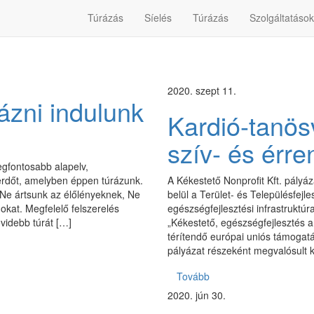
Túrázás
Síelés
Túrázás
Szolgáltatások
2020. szept 11.
rázni indulunk
Kardió-tanö
szív- és érr
legfontosabb alapelv,
 erdőt, amelyben éppen túrázunk.
A Kékestető Nonprofit Kft. pály
Ne ártsunk az élőlényeknek, Ne
belül a Terület- és Településfej
okat. Megfelelő felszerelés
egészségfejlesztési infrastruktúr
videbb túrát […]
„Kékestető, egészségfejlesztés a 
térítendő európai uniós támogatá
pályázat részeként megvalósult 
Tovább
2020. jún 30.