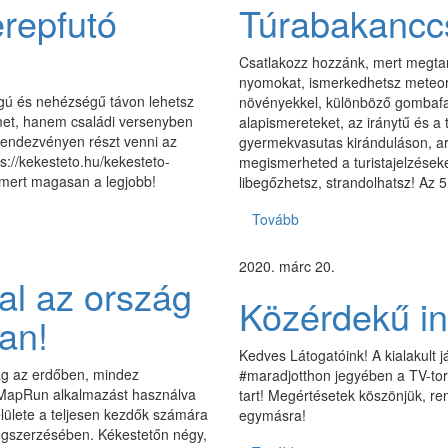
erepfutó
Túrabakanccs
Csatlakozz hozzánk, mert megtanu
nyomokat, ismerkedhetsz meteoro
gú és nehézségű távon lehetsz
növényekkel, különböző gombafaj
ímet, hanem családi versenyben
alapismereteket, az iránytű és a 
 rendezvényen részt venni az
gyermekvasutas kiránduláson, a
s://kekesteto.hu/kekesteto-
megismerheted a turistajelzések
 mert magasan a legjobb!
libegőzhetsz, strandolhatsz! Az 
Tovább
2020. márc 20.
l az ország
Közérdekű in
an!
Kedves Látogatóink! A kialakult j
óság az erdőben, mindez
#maradjotthon jegyében a TV-tor
 MapRun alkalmazást használva
tart! Megértésetek köszönjük, re
lülete a teljesen kezdők számára
egymásra!
megszerzésében. Kékestetőn négy,