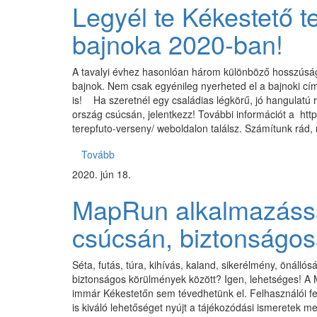
Legyél te Kékestető t
bajnoka 2020-ban!
A tavalyi évhez hasonlóan három különböző hosszúsá
bajnok. Nem csak egyénileg nyerheted el a bajnoki c
is! Ha szeretnél egy családias légkörű, jó hangulatú
ország csúcsán, jelentkezz! További információt a http
terepfuto-verseny/ weboldalon találsz. Számítunk rád,
Tovább
2020. jún 18.
MapRun alkalmazássa
csúcsán, biztonságos
Séta, futás, túra, kihívás, kaland, sikerélmény, önáll
biztonságos körülmények között? Igen, lehetséges! A
immár Kékestetőn sem tévedhetünk el. Felhasználói fe
is kiváló lehetőséget nyújt a tájékozódási ismeretek 