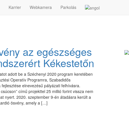
Karrier
Webkamera
Parkolás
svény az egészséges
endszerért Kékestetőn
ázatot adott be a Széchenyi 2020 program keretében
lesztési Operatív Programra, Szabadidős
a fejlesztése elnevezésű pályázati felhívásra.
csúcson” című projekttel 25 millió forint vissza nem
st nyert. 2020. szeptember 9-én átadásra került a
kardió ösvény, amely a […]