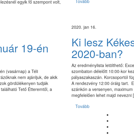
Tovább
lezésnél egyik fő szempont volt,
2020. jan 16.
Ki lesz Kéke
anuár 19-én
2020-ban?
Az eredménylista letölthető: Exc
én (vasárnap) a Téli
szombaton délelőtt 10:00-kor kez
rázóknak nem ajánljuk, de akik
pályaszakaszán. Korcsoportól függ
azok gördülékenyen tudják
A rendezvény 12:00 óráig tart.
 található Tető Étteremtől, a
szánkón a versenyen, maximum 1
megfelelően lehet majd nevezni 
Tovább