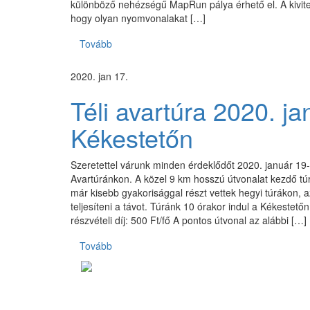
különböző nehézségű MapRun pálya érhető el. A kivite
hogy olyan nyomvonalakat […]
Tovább
2020. jan 17.
Téli avartúra 2020. j
Kékestetőn
Szeretettel várunk minden érdeklődőt 2020. január 19-
Avartúránkon. A közel 9 km hosszú útvonalat kezdő tú
már kisebb gyakorisággal részt vettek hegyi túrákon, 
teljesíteni a távot. Túránk 10 órakor indul a Kékestetőn
részvételi díj: 500 Ft/fő A pontos útvonal az alábbi […]
Tovább