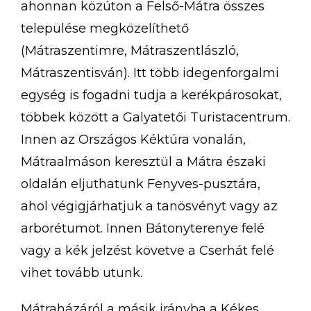
ahonnan közúton a Felső-Mátra összes
települése megközelíthető
(Mátraszentimre, Mátraszentlászló,
Mátraszentisván). Itt több idegenforgalmi
egység is fogadni tudja a kerékpárosokat,
többek között a Galyatetői Turistacentrum.
Innen az Országos Kéktúra vonalán,
Mátraalmáson keresztül a Mátra északi
oldalán eljuthatunk Fenyves-pusztára,
ahol végigjárhatjuk a tanösvényt vagy az
arborétumot. Innen Bátonyterenye felé
vagy a kék jelzést követve a Cserhát felé
vihet tovább utunk.
Mátraházáról a másik irányba a Kékes