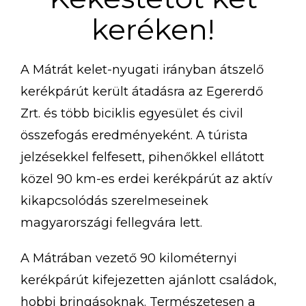
keréken!
A Mátrát kelet-nyugati irányban átszelő
kerékpárút került átadásra az Egererdő
Zrt. és több biciklis egyesület és civil
összefogás eredményeként. A túrista
jelzésekkel felfesett, pihenőkkel ellátott
közel 90 km-es erdei kerékpárút az aktív
kikapcsolódás szerelmeseinek
magyarországi fellegvára lett.
A Mátrában vezető 90 kilométernyi
kerékpárút kifejezetten ajánlott családok,
hobbi bringásoknak. Természetesen a