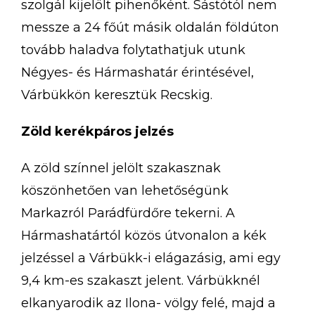
szolgál kijelölt pihenőként. Sástótól nem
messze a 24 főút másik oldalán földúton
tovább haladva folytathatjuk utunk
Négyes- és Hármashatár érintésével,
Várbükkön keresztük Recskig.
Zöld kerékpáros jelzés
A zöld színnel jelölt szakasznak
köszönhetően van lehetőségünk
Markazról Parádfürdőre tekerni. A
Hármashatártól közös útvonalon a kék
jelzéssel a Várbükk-i elágazásig, ami egy
9,4 km-es szakaszt jelent. Várbükknél
elkanyarodik az Ilona- völgy felé, majd a