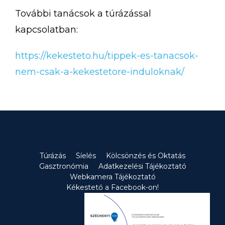
További tanácsok a túrázással
kapcsolatban:
https://kekesteto.hu/tippek-es-tanacsok-
nem-csak-a-kekestetore-induloknak/
Túrázás
Síelés
Kölcsönzés és Oktatás
Gasztronómia
Adatkezelési Tájékoztató
Webkamera Tájékoztató
Kékestető a Facebook-on!