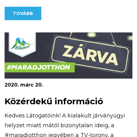
lehetőséget nyújt a tájékozódási ismeretek
TOVÁBB
megszerzésében. Kékestetőn négy,
különböző nehézségű MapRun pálya érhető
el. A kivitelezésnél egyik fő szempont volt,
hogy olyan nyomvonalakat […]
2020. márc 20.
Közérdekű információ
Kedves Látogatóink! A kialakult járványügyi
helyzet miatt mától bizonytalan ideig, a
#maradjotthon jegyében a TV-torony, a