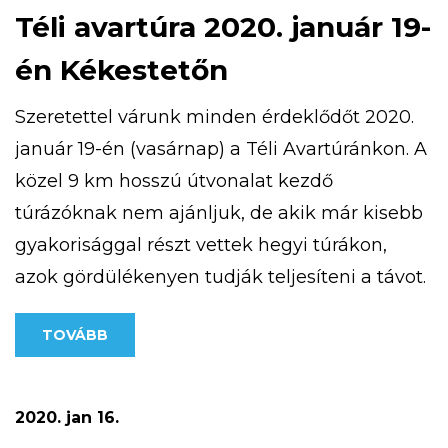
Téli avartúra 2020. január 19-
én Kékestetőn
Szeretettel várunk minden érdeklődőt 2020.
január 19-én (vasárnap) a Téli Avartúránkon. A
közel 9 km hosszú útvonalat kezdő
túrázóknak nem ajánljuk, de akik már kisebb
gyakorisággal részt vettek hegyi túrákon,
azok gördülékenyen tudják teljesíteni a távot.
Túránk 10 órakor indul a Kékestetőn található
TOVÁBB
Tető Étteremtől, a részvételi díj: 500 Ft/fő A
pontos útvonal az alábbi […]
2020. jan 16.