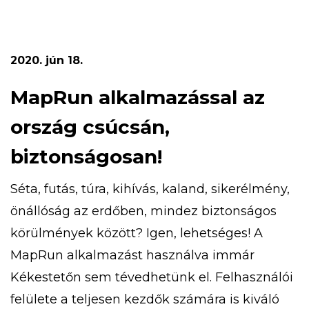
gyermekvasutas kiránduláson, aranymosáson,
túrázhatsz, eközben pedig megismerheted a
turistajelzéseket is. Ezeken felül bobozhatsz,
2020. jún 18.
számháborúzhatsz, libegőzhetsz,
strandolhatsz! Az 5 napos tábor időpontja […]
MapRun alkalmazással az
ország csúcsán,
biztonságosan!
Séta, futás, túra, kihívás, kaland, sikerélmény,
önállóság az erdőben, mindez biztonságos
körülmények között? Igen, lehetséges! A
MapRun alkalmazást használva immár
Kékestetőn sem tévedhetünk el. Felhasználói
felülete a teljesen kezdők számára is kiváló