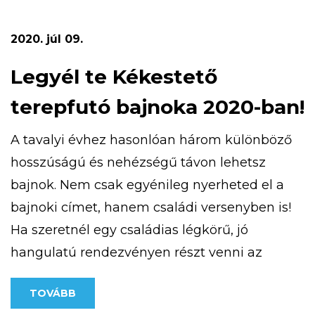
a pályázat részeként megvalósult kardió
ösvény, amely a […]
2020. júl 09.
Legyél te Kékestető
terepfutó bajnoka 2020-ban!
A tavalyi évhez hasonlóan három különböző
hosszúságú és nehézségű távon lehetsz
bajnok. Nem csak egyénileg nyerheted el a
bajnoki címet, hanem családi versenyben is!
Ha szeretnél egy családias légkörű, jó
hangulatú rendezvényen részt venni az
ország csúcsán, jelentkezz! További
TOVÁBB
információt a https://kekesteto.hu/kekesteto-