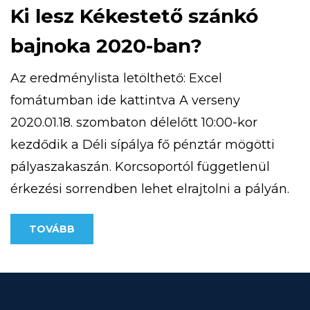
Ki lesz Kékestető szánkó
bajnoka 2020-ban?
Az eredménylista letölthető: Excel
fomátumban ide kattintva A verseny
2020.01.18. szombaton délelőtt 10:00-kor
kezdődik a Déli sípálya fő pénztár mögötti
pályaszakaszán. Korcsoportól függetlenül
érkezési sorrendben lehet elrajtolni a pályán.
A rendezvény 12:00 óráig tart.
TOVÁBB
Eredményhirdetés 13:00 órakor a HE-DO
körbárnál. A szánkón a versenyen, maximum
1 személy tartózkodhat. A versenyre
korcsoportoknak megfelelően lehet majd