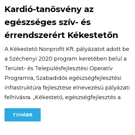
Kardió-tanösvény az
egészséges szív- és
érrendszerért Kékestetőn
A Kékestető Nonprofit Kft. pályázatot adott be
a Széchenyi 2020 program keretében belül a
Terület- és Településfejlesztési Operatív
Programra, Szabadidős egészségfejlesztési
infrastruktúra fejlesztése elnevezésű pályázati
felhívásra. „Kékestető, egészségfejlesztés a
csúcson” című projekttel 25 millió forint vissza
TOVÁBB
nem térítendő európai uniós támogatást
nyert. 2020. szeptember 9-én átadásra került