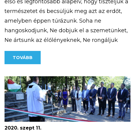
első és legfontosabb alapelv, hogy tiszteljük a
természetet és becsüljük meg azt az erdőt,
amelyben éppen túrázunk. Soha ne
hangoskodjunk, Ne dobjuk el a szemetünket,
Ne ártsunk az élőlényeknek, Ne rongáljuk
meg a mások által létrehozott erdei
TOVÁBB
objektumokat. Megfelelő felszerelés megléte
télen (is) Fontos, hogy akár hosszabb, akár
rövidebb túrát […]
2020. szept 11.