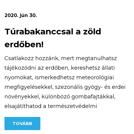
terepfuto-verseny/ weboldalon találsz.
Számítunk rád, mert magasan a legjobb!
2020. jún 30.
Túrabakanccsal a zöld
erdőben!
Csatlakozz hozzánk, mert megtanulhatsz
tájékozódni az erdőben, kereshetsz állati
nyomokat, ismerkedhetsz meteorológiai
megfigyelésekkel, szezonális gyógy- és erdei
növényekkel, különböző gombafajtákkal,
elsajátíthatod a természetvédelmi
alapismereteket, az iránytű és a térkép
TOVÁBB
használatát. Részt vehetsz patak túrán,