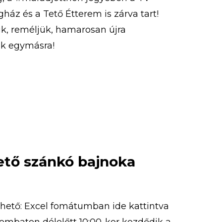
ház és a Tető Étterem is zárva tart!
k, reméljük, hamarosan újra
nk egymásra!
tető szánkó bajnoka
thető: Excel fomátumban ide kattintva