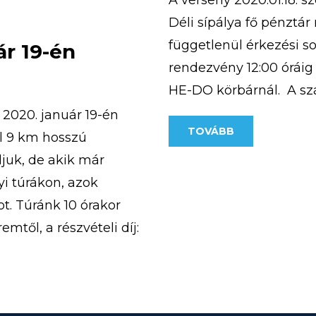
A verseny 2020.01.18. s
Déli sípálya fő pénztá
függetlenül érkezési so
ár 19-én
rendezvény 12:00 óráig
HE-DO körbárnál. A s
személy tartózkodhat.
2020. január 19-én
TOVÁBB
megfelelően lehet majd
el 9 km hosszú
juk, de akik már
yi túrákon, azok
ot. Túránk 10 órakor
mtől, a részvételi díj:
]