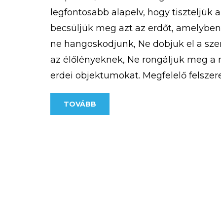
legfontosabb alapelv, hogy tiszteljük 
becsüljük meg azt az erdőt, amelybe
ne hangoskodjunk, Ne dobjuk el a sz
az élőlényeknek, Ne rongáljuk meg a m
erdei objektumokat. Megfelelő felszere
Fontos, hogy akár hosszabb, akár rövid
TOVÁBB