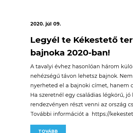
2020. júl 09.
Legyél te Kékestető te
bajnoka 2020-ban!
A tavalyi évhez hasonlóan három kül
nehézségű távon lehetsz bajnok. Nem
nyerheted el a bajnoki címet, hanem 
Ha szeretnél egy családias légkörű, jó
rendezvényen részt venni az ország cs
További információt a https://kekeste
terepfuto-verseny/ weboldalon találsz
TOVÁBB