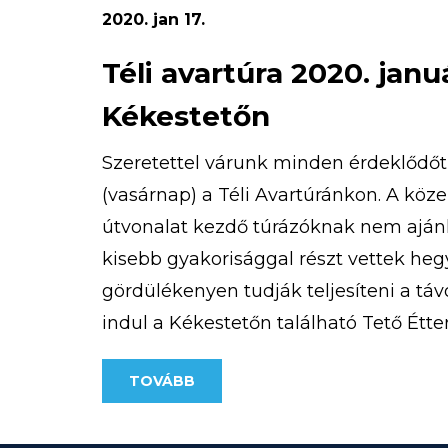
2020. jan 17.
Téli avartúra 2020. janu
Kékestetőn
Szeretettel várunk minden érdeklődőt 
(vasárnap) a Téli Avartúránkon. A köz
útvonalat kezdő túrázóknak nem ajánl
kisebb gyakorisággal részt vettek heg
gördülékenyen tudják teljesíteni a táv
indul a Kékestetőn található Tető Éttere
500 Ft/fő A pontos útvonal az alábbi […
TOVÁBB