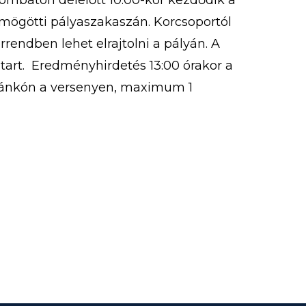
zombaton délelőtt 10:00-kor kezdődik a
r mögötti pályaszakaszán. Korcsoportól
rrendben lehet elrajtolni a pályán. A
 tart. Eredményhirdetés 13:00 órakor a
zánkón a versenyen, maximum 1
 A versenyre korcsoportoknak
 nevezni […]