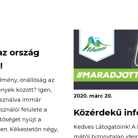
Az 5 napos tábor időpon
az ország
!
rélmény, önállóság az
nyek között? Igen,
2020. márc 20.
asználva immár
ználói felülete a
Közérdekű in
tőséget nyújt a
Kedves Látogatóink! A 
en. Kékestetőn négy,
mától bizonytalan idei