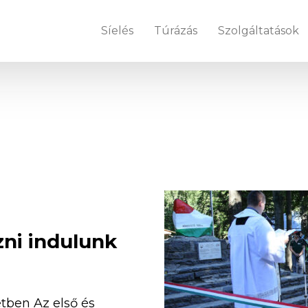
Síelés
Túrázás
Szolgáltatások
zni indulunk
etben Az első és