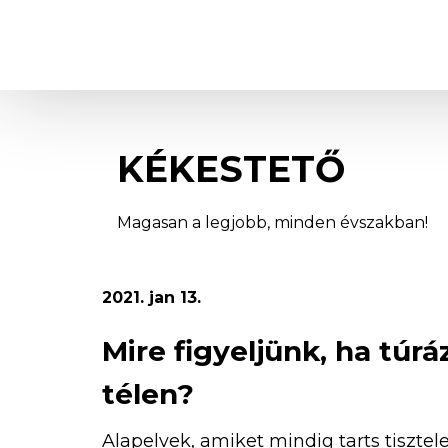
Kékestető
KÉKESTETŐ
Magasan a legjobb, minden évszakban!
2021. jan 13.
Mire figyeljünk, ha túrá
télen?
Alapelvek, amiket mindig tarts tisztel