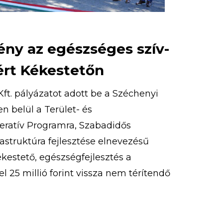
ény az egészséges szív-
ért Kékestetőn
ft. pályázatot adott be a Széchenyi
 belül a Terület- és
peratív Programra, Szabadidős
rastruktúra fejlesztése elnevezésű
Kékestető, egészségfejlesztés a
l 25 millió forint vissza nem térítendő
st nyert. 2020. szeptember 9-én
ázat részeként megvalósult kardió