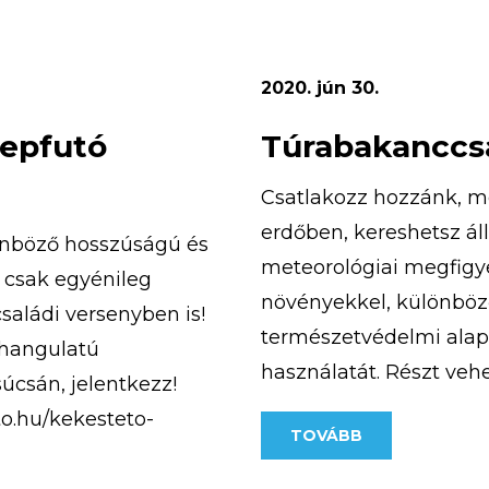
2020. jún 30.
repfutó
Túrabakanccsa
Csatlakozz hozzánk, m
erdőben, kereshetsz ál
önböző hosszúságú és
meteorológiai megfigye
 csak egyénileg
növényekkel, különböző
családi versenyben is!
természetvédelmi alapi
 hangulatú
használatát. Részt veh
úcsán, jelentkezz!
kiránduláson, aranymo
to.hu/kekesteto-
TOVÁBB
megismerheted a turista
. Számítunk rád, mert
bobozhatsz, számháború