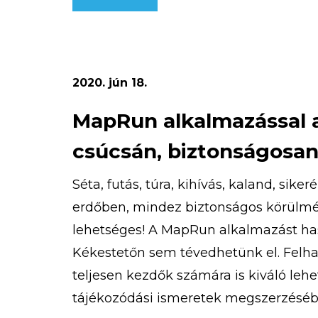
magasan a legjobb!
2020. jún 18.
MapRun alkalmazással 
csúcsán, biztonságosan
Séta, futás, túra, kihívás, kaland, sike
erdőben, mindez biztonságos körülmé
lehetséges! A MapRun alkalmazást h
Kékestetőn sem tévedhetünk el. Felhas
teljesen kezdők számára is kiváló lehe
tájékozódási ismeretek megszerzéséb