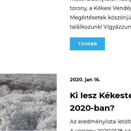
hető el. A
torony, a Kékesi Vendég
 hogy olyan
Megértésetek köszönjü
találkozunk! Vigyázzu
TOVÁBB
2020. jan 16.
Ki lesz Kékes
2020-ban?
Az eredménylista letöl