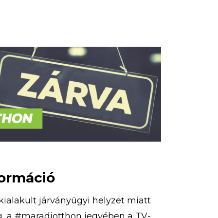
tja […]
formáció
kialakult járványügyi helyzet miatt
g, a #maradjotthon jegyében a TV-