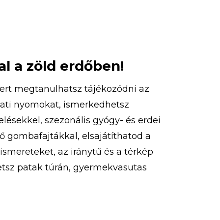
l a zöld erdőben!
ert megtanulhatsz tájékozódni az
lati nyomokat, ismerkedhetsz
lésekkel, szezonális gyógy- és erdei
 gombafajtákkal, elsajátíthatod a
smereteket, az iránytű és a térkép
etsz patak túrán, gyermekvasutas
sáson, túrázhatsz, eközben pedig
jelzéseket is. Ezeken felül
zhatsz, libegőzhetsz, strandolhatsz!