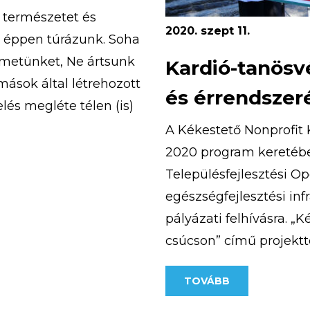
a természetet és
2020. szept 11.
n éppen túrázunk. Soha
emetünket, Ne ártsunk
Kardió-tanösv
ások által létrehozott
és érrendszer
lés megléte télen (is)
ebb túrát […]
A Kékestető Nonprofit K
2020 program keretében
Településfejlesztési O
egészségfejlesztési inf
pályázati felhívásra. „
csúcson” című projektte
európai uniós támogatá
TOVÁBB
átadásra került a pály
ösvény, amely a […]