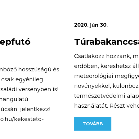
2020. jún 30.
repfutó
Túrabakanccsa
Csatlakozz hozzánk, m
erdőben, kereshetsz ál
önböző hosszúságú és
meteorológiai megfigye
 csak egyénileg
növényekkel, különböző
családi versenyben is!
természetvédelmi alapi
 hangulatú
használatát. Részt veh
úcsán, jelentkezz!
kiránduláson, aranymo
to.hu/kekesteto-
TOVÁBB
megismerheted a turista
. Számítunk rád, mert
bobozhatsz, számháború