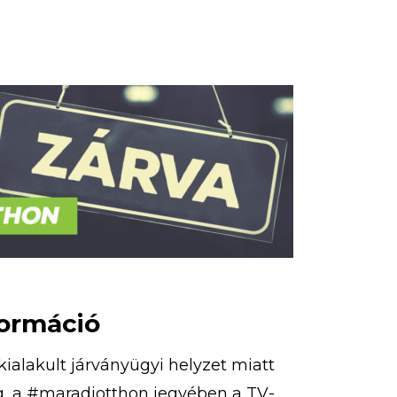
tja […]
formáció
kialakult járványügyi helyzet miatt
g, a #maradjotthon jegyében a TV-