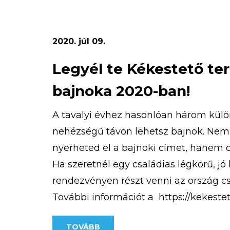
2020. júl 09.
Legyél te Kékestető te
bajnoka 2020-ban!
A tavalyi évhez hasonlóan három kül
nehézségű távon lehetsz bajnok. Nem
nyerheted el a bajnoki címet, hanem 
Ha szeretnél egy családias légkörű, jó
rendezvényen részt venni az ország cs
További információt a https://kekeste
terepfuto-verseny/ weboldalon találsz
TOVÁBB