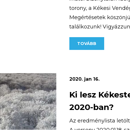
hető el. A
torony, a Kékesi Vendég
 hogy olyan
Megértésetek köszönjü
találkozunk! Vigyázzu
TOVÁBB
2020. jan 16.
Ki lesz Kékes
2020-ban?
Az eredménylista letöl