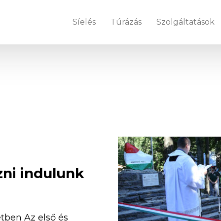
Síelés
Túrázás
Szolgáltatások
zni indulunk
etben Az első és