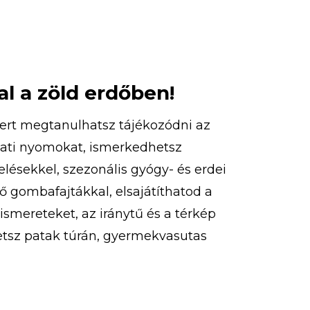
l a zöld erdőben!
ert megtanulhatsz tájékozódni az
lati nyomokat, ismerkedhetsz
lésekkel, szezonális gyógy- és erdei
 gombafajtákkal, elsajátíthatod a
smereteket, az iránytű és a térkép
etsz patak túrán, gyermekvasutas
sáson, túrázhatsz, eközben pedig
jelzéseket is. Ezeken felül
zhatsz, libegőzhetsz, strandolhatsz!