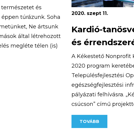
a természetet és
2020. szept 11.
n éppen túrázunk. Soha
emetünket, Ne ártsunk
Kardió-tanösv
ások által létrehozott
és érrendszer
lés megléte télen (is)
ebb túrát […]
A Kékestető Nonprofit K
2020 program keretében
Településfejlesztési O
egészségfejlesztési inf
pályázati felhívásra. „
csúcson” című projektte
európai uniós támogatá
TOVÁBB
átadásra került a pály
ösvény, amely a […]