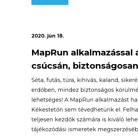
magasan a legjobb!
2020. jún 18.
MapRun alkalmazással 
csúcsán, biztonságosan
Séta, futás, túra, kihívás, kaland, sike
erdőben, mindez biztonságos körülmé
lehetséges! A MapRun alkalmazást h
Kékestetőn sem tévedhetünk el. Felhas
teljesen kezdők számára is kiváló lehe
tájékozódási ismeretek megszerzéséb