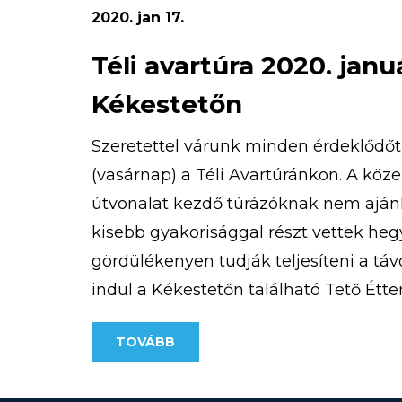
2020. jan 17.
Téli avartúra 2020. janu
Kékestetőn
Szeretettel várunk minden érdeklődőt 
(vasárnap) a Téli Avartúránkon. A köz
útvonalat kezdő túrázóknak nem ajánl
kisebb gyakorisággal részt vettek heg
gördülékenyen tudják teljesíteni a táv
indul a Kékestetőn található Tető Éttere
500 Ft/fő A pontos útvonal az alábbi […
TOVÁBB