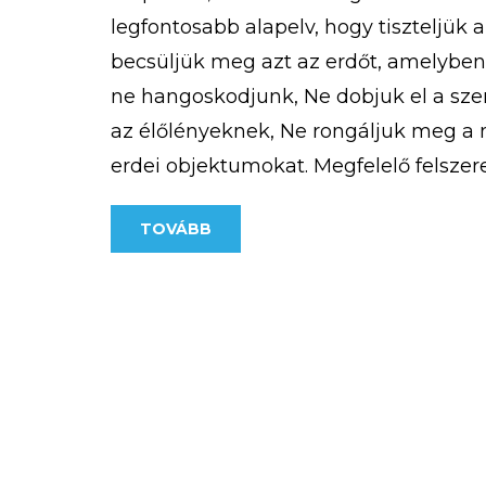
legfontosabb alapelv, hogy tiszteljük 
becsüljük meg azt az erdőt, amelybe
ne hangoskodjunk, Ne dobjuk el a sz
az élőlényeknek, Ne rongáljuk meg a m
erdei objektumokat. Megfelelő felszere
Fontos, hogy akár hosszabb, akár rövid
TOVÁBB