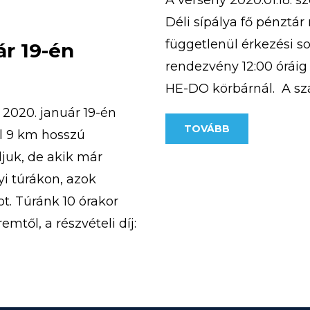
A verseny 2020.01.18. s
Déli sípálya fő pénztá
függetlenül érkezési so
ár 19-én
rendezvény 12:00 óráig
HE-DO körbárnál. A s
személy tartózkodhat.
2020. január 19-én
TOVÁBB
megfelelően lehet majd
el 9 km hosszú
juk, de akik már
yi túrákon, azok
ot. Túránk 10 órakor
mtől, a részvételi díj:
]