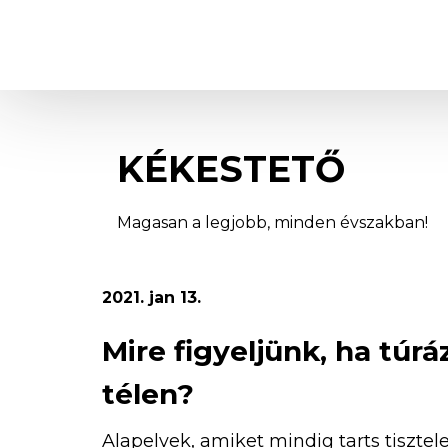
Kékestető
KÉKESTETŐ
Magasan a legjobb, minden évszakban!
2021. jan 13.
Mire figyeljünk, ha túrá
télen?
Alapelvek, amiket mindig tarts tisztel