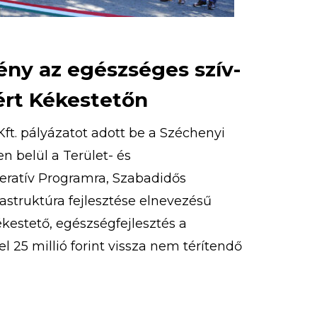
ény az egészséges szív-
ért Kékestetőn
ft. pályázatot adott be a Széchenyi
 belül a Terület- és
peratív Programra, Szabadidős
rastruktúra fejlesztése elnevezésű
Kékestető, egészségfejlesztés a
l 25 millió forint vissza nem térítendő
st nyert. 2020. szeptember 9-én
ázat részeként megvalósult kardió