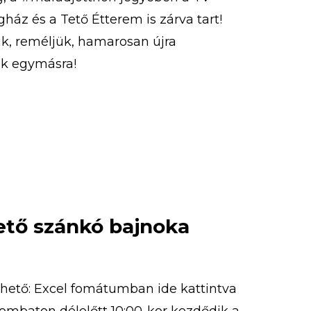
ház és a Tető Étterem is zárva tart!
k, reméljük, hamarosan újra
nk egymásra!
tető szánkó bajnoka
thető: Excel fomátumban ide kattintva