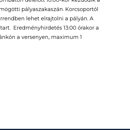
zombaton délelőtt 10:00-kor kezdődik a
r mögötti pályaszakaszán. Korcsoportól
rrendben lehet elrajtolni a pályán. A
 tart. Eredményhirdetés 13:00 órakor a
zánkón a versenyen, maximum 1
 A versenyre korcsoportoknak
 nevezni […]