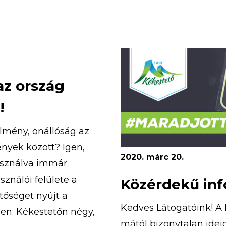
Az 5 napos tábor időpon
az ország
!
rélmény, önállóság az
nyek között? Igen,
2020. márc 20.
asználva immár
ználói felülete a
Közérdekű in
tőséget nyújt a
Kedves Látogatóink! A 
en. Kékestetőn négy,
mától bizonytalan idei