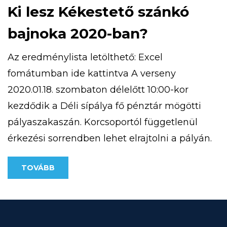
Ki lesz Kékestető szánkó
bajnoka 2020-ban?
Az eredménylista letölthető: Excel
fomátumban ide kattintva A verseny
2020.01.18. szombaton délelőtt 10:00-kor
kezdődik a Déli sípálya fő pénztár mögötti
pályaszakaszán. Korcsoportól függetlenül
érkezési sorrendben lehet elrajtolni a pályán.
A rendezvény 12:00 óráig tart.
TOVÁBB
Eredményhirdetés 13:00 órakor a HE-DO
körbárnál. A szánkón a versenyen, maximum
1 személy tartózkodhat. A versenyre
korcsoportoknak megfelelően lehet majd