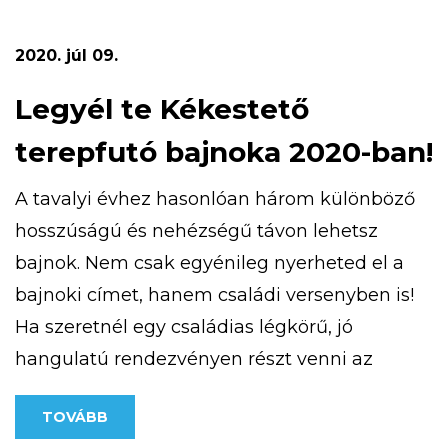
a pályázat részeként megvalósult kardió
ösvény, amely a […]
2020. júl 09.
Legyél te Kékestető
terepfutó bajnoka 2020-ban!
A tavalyi évhez hasonlóan három különböző
hosszúságú és nehézségű távon lehetsz
bajnok. Nem csak egyénileg nyerheted el a
bajnoki címet, hanem családi versenyben is!
Ha szeretnél egy családias légkörű, jó
hangulatú rendezvényen részt venni az
ország csúcsán, jelentkezz! További
TOVÁBB
információt a https://kekesteto.hu/kekesteto-