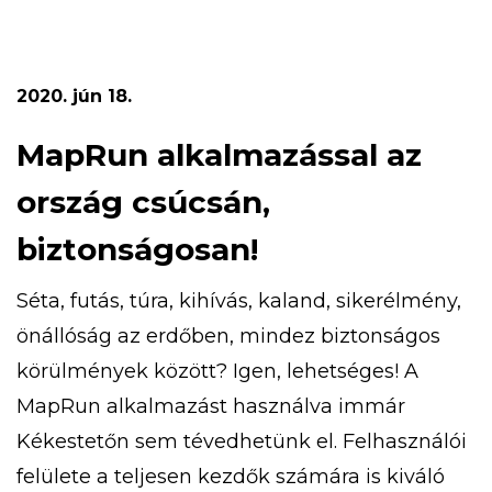
gyermekvasutas kiránduláson, aranymosáson,
túrázhatsz, eközben pedig megismerheted a
turistajelzéseket is. Ezeken felül bobozhatsz,
2020. jún 18.
számháborúzhatsz, libegőzhetsz,
strandolhatsz! Az 5 napos tábor időpontja […]
MapRun alkalmazással az
ország csúcsán,
biztonságosan!
Séta, futás, túra, kihívás, kaland, sikerélmény,
önállóság az erdőben, mindez biztonságos
körülmények között? Igen, lehetséges! A
MapRun alkalmazást használva immár
Kékestetőn sem tévedhetünk el. Felhasználói
felülete a teljesen kezdők számára is kiváló