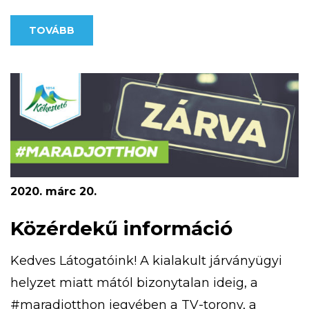
lehetőséget nyújt a tájékozódási ismeretek
TOVÁBB
megszerzésében. Kékestetőn négy,
különböző nehézségű MapRun pálya érhető
el. A kivitelezésnél egyik fő szempont volt,
hogy olyan nyomvonalakat […]
2020. márc 20.
Közérdekű információ
Kedves Látogatóink! A kialakult járványügyi
helyzet miatt mától bizonytalan ideig, a
#maradjotthon jegyében a TV-torony, a