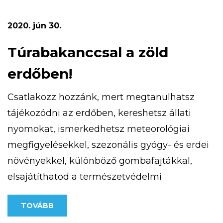
terepfuto-verseny/ weboldalon találsz.
Számítunk rád, mert magasan a legjobb!
2020. jún 30.
Túrabakanccsal a zöld
erdőben!
Csatlakozz hozzánk, mert megtanulhatsz
tájékozódni az erdőben, kereshetsz állati
nyomokat, ismerkedhetsz meteorológiai
megfigyelésekkel, szezonális gyógy- és erdei
növényekkel, különböző gombafajtákkal,
elsajátíthatod a természetvédelmi
alapismereteket, az iránytű és a térkép
TOVÁBB
használatát. Részt vehetsz patak túrán,