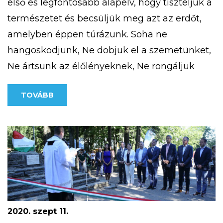
első és legfontosabb alapelv, hogy tiszteljük a
természetet és becsüljük meg azt az erdőt,
amelyben éppen túrázunk. Soha ne
hangoskodjunk, Ne dobjuk el a szemetünket,
Ne ártsunk az élőlényeknek, Ne rongáljuk
meg a mások által létrehozott erdei
TOVÁBB
objektumokat. Megfelelő felszerelés megléte
télen (is) Fontos, hogy akár hosszabb, akár
rövidebb túrát […]
2020. szept 11.