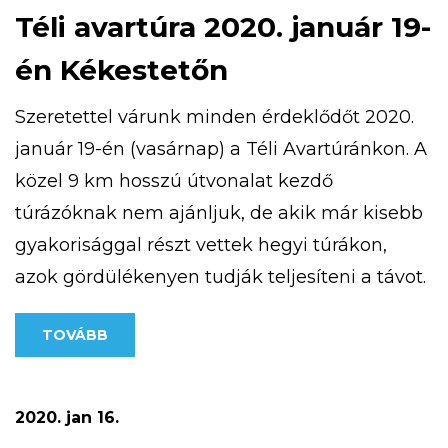
Téli avartúra 2020. január 19-
én Kékestetőn
Szeretettel várunk minden érdeklődőt 2020.
január 19-én (vasárnap) a Téli Avartúránkon. A
közel 9 km hosszú útvonalat kezdő
túrázóknak nem ajánljuk, de akik már kisebb
gyakorisággal részt vettek hegyi túrákon,
azok gördülékenyen tudják teljesíteni a távot.
Túránk 10 órakor indul a Kékestetőn található
TOVÁBB
Tető Étteremtől, a részvételi díj: 500 Ft/fő A
pontos útvonal az alábbi […]
2020. jan 16.