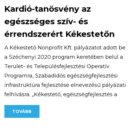
Kardió-tanösvény az
egészséges szív- és
érrendszerért Kékestetőn
A Kékestető Nonprofit Kft. pályázatot adott be
a Széchenyi 2020 program keretében belül a
Terület- és Településfejlesztési Operatív
Programra, Szabadidős egészségfejlesztési
infrastruktúra fejlesztése elnevezésű pályázati
felhívásra. „Kékestető, egészségfejlesztés a
csúcson” című projekttel 25 millió forint vissza
TOVÁBB
nem térítendő európai uniós támogatást
nyert. 2020. szeptember 9-én átadásra került