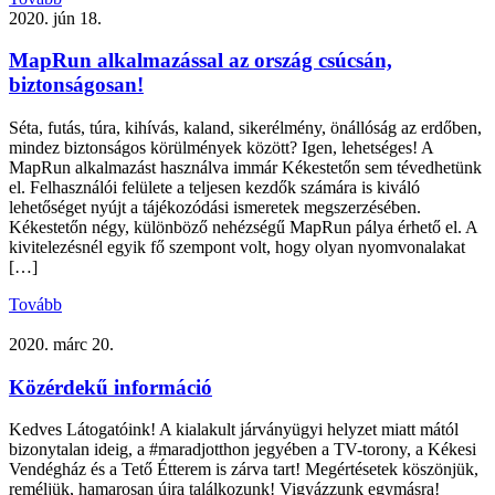
2020. jún 18.
MapRun alkalmazással az ország csúcsán,
biztonságosan!
Séta, futás, túra, kihívás, kaland, sikerélmény, önállóság az erdőben,
mindez biztonságos körülmények között? Igen, lehetséges! A
MapRun alkalmazást használva immár Kékestetőn sem tévedhetünk
el. Felhasználói felülete a teljesen kezdők számára is kiváló
lehetőséget nyújt a tájékozódási ismeretek megszerzésében.
Kékestetőn négy, különböző nehézségű MapRun pálya érhető el. A
kivitelezésnél egyik fő szempont volt, hogy olyan nyomvonalakat
[…]
Tovább
2020. márc 20.
Közérdekű információ
Kedves Látogatóink! A kialakult járványügyi helyzet miatt mától
bizonytalan ideig, a #maradjotthon jegyében a TV-torony, a Kékesi
Vendégház és a Tető Étterem is zárva tart! Megértésetek köszönjük,
reméljük, hamarosan újra találkozunk! Vigyázzunk egymásra!