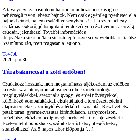
A tavalyi évhez hasonlóan három különböző hosszúságú és
nehézségű távon lehetsz bajnok. Nem csak egyénileg nyerheted el a
bajnoki címet, hanem családi versenyben is! Ha szeretnél egy
családias légkörű, jó hangulatú rendezvényen részt venni az ország
csúcsán, jelentkezz! További információt a
https://kekesteto.hu/kekesteto-terepfuto-verseny/ weboldalon találsz.
Számítunk rád, mert magasan a legjobb!
Tovább
2020. jún 30.
Túrabakanccsal a zöld erdőben!
Csatlakozz hozzánk, mert megtanulhatsz tájékozódni az erdőben,
kereshetsz állati nyomokat, ismerkedhetsz meteorológiai
megfigyelésekkel, szezonális gyógy- és erdei növényekkel,
különböző gombafajtákkal, elsajátíthatod a természetvédelmi
alapismereteket, az iránytű és a térkép használatát. Részt vehetsz
patak túrán, gyermekvasutas kiránduláson, aranymosáson,
túrázhatsz, eközben pedig megismerheted a turistajelzéseket is.
Ezeken felül bobozhatsz, számháborúzhatsz, libegőzhetsz,
strandolhatsz! Az 5 napos tábor időpontja […]
Tovább