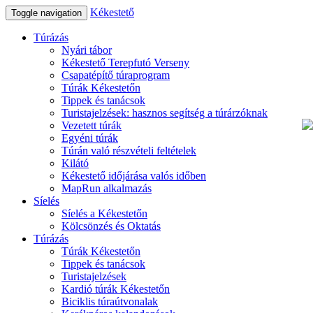
Kékestető
Toggle navigation
Túrázás
Nyári tábor
Kékestető Terepfutó Verseny
Csapatépítő túraprogram
Túrák Kékestetőn
Tippek és tanácsok
Turistajelzések: hasznos segítség a túrárzóknak
Vezetett túrák
Egyéni túrák
Túrán való részvételi feltételek
Kilátó
Kékestető időjárása valós időben
MapRun alkalmazás
Síelés
Síelés a Kékestetőn
Kölcsönzés és Oktatás
Túrázás
Túrák Kékestetőn
Tippek és tanácsok
Turistajelzések
Kardió túrák Kékestetőn
Biciklis túraútvonalak