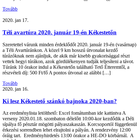
Tovább
2020. jan 17.
Téli avartúra 2020. január 19-én Kékestetőn
Szeretettel várunk minden érdeklődőt 2020. január 19-én (vasárnap)
a Téli Avartúránkon. A közel 9 km hosszú útvonalat kezdő
túrázóknak nem ajánljuk, de akik már kisebb gyakorisággal részt
vettek hegyi túrákon, azok gördülékenyen tudják teljesíteni a távot.
Túránk 10 órakor indul a Kékestetőn található Tető Étteremtől, a
részvételi díj: 500 Ft/fő A pontos útvonal az alábbi […]
Tovább
2020. jan 16.
Ki lesz Kékestető szánkó bajnoka 2020-ban?
Az eredménylista letölthető: Excel fomátumban ide kattintva A
verseny 2020.01.18. szombaton délelőtt 10:00-kor kezdődik a Déli
sípálya fő pénztár mögötti pályaszakaszán. Korcsoportól függetlenül
érkezési sorrendben lehet elrajtolni a pályán. A rendezvény 12:00
óráig tart. Eredményhirdetés 13:00 órakor a HE-DO körbárnál. A