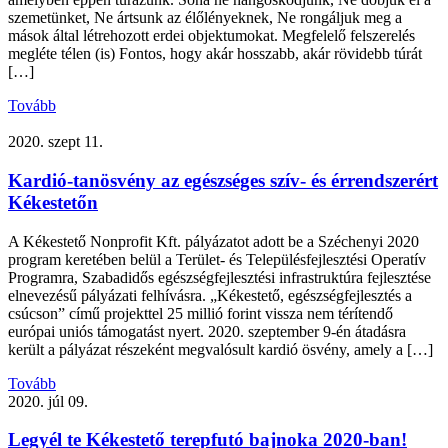
szemetünket, Ne ártsunk az élőlényeknek, Ne rongáljuk meg a
mások által létrehozott erdei objektumokat. Megfelelő felszerelés
megléte télen (is) Fontos, hogy akár hosszabb, akár rövidebb túrát
[…]
Tovább
2020. szept 11.
Kardió-tanösvény az egészséges szív- és érrendszerért
Kékestetőn
A Kékestető Nonprofit Kft. pályázatot adott be a Széchenyi 2020
program keretében belül a Terület- és Településfejlesztési Operatív
Programra, Szabadidős egészségfejlesztési infrastruktúra fejlesztése
elnevezésű pályázati felhívásra. „Kékestető, egészségfejlesztés a
csúcson” című projekttel 25 millió forint vissza nem térítendő
európai uniós támogatást nyert. 2020. szeptember 9-én átadásra
került a pályázat részeként megvalósult kardió ösvény, amely a […]
Tovább
2020. júl 09.
Legyél te Kékestető terepfutó bajnoka 2020-ban!