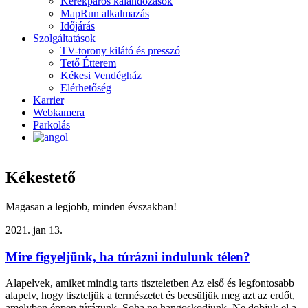
Kerékpáros kalandozások
MapRun alkalmazás
Időjárás
Szolgáltatások
TV-torony kilátó és presszó
Tető Étterem
Kékesi Vendégház
Elérhetőség
Karrier
Webkamera
Parkolás
Kékestető
Magasan a legjobb, minden évszakban!
2021. jan 13.
Mire figyeljünk, ha túrázni indulunk télen?
Alapelvek, amiket mindig tarts tiszteletben Az első és legfontosabb
alapelv, hogy tiszteljük a természetet és becsüljük meg azt az erdőt,
amelyben éppen túrázunk. Soha ne hangoskodjunk, Ne dobjuk el a