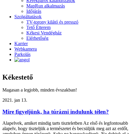
Kerékpáros kalandozások
MapRun alkalmazás
Időjárás
Szolgáltatások
TV-torony kilátó és presszó
Tető Étterem
Kékesi Vendégház
Elérhetőség
Karrier
Webkamera
Parkolás
Kékestető
Magasan a legjobb, minden évszakban!
2021. jan 13.
Mire figyeljünk, ha túrázni indulunk télen?
Alapelvek, amiket mindig tarts tiszteletben Az első és legfontosabb
alapelv, hogy tiszteljük a természetet és becsüljük meg azt az erdőt,
amelyben éppen túrázunk. Soha ne hangoskodjunk, Ne dobjuk el a