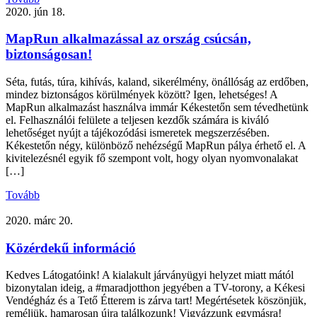
2020. jún 18.
MapRun alkalmazással az ország csúcsán,
biztonságosan!
Séta, futás, túra, kihívás, kaland, sikerélmény, önállóság az erdőben,
mindez biztonságos körülmények között? Igen, lehetséges! A
MapRun alkalmazást használva immár Kékestetőn sem tévedhetünk
el. Felhasználói felülete a teljesen kezdők számára is kiváló
lehetőséget nyújt a tájékozódási ismeretek megszerzésében.
Kékestetőn négy, különböző nehézségű MapRun pálya érhető el. A
kivitelezésnél egyik fő szempont volt, hogy olyan nyomvonalakat
[…]
Tovább
2020. márc 20.
Közérdekű információ
Kedves Látogatóink! A kialakult járványügyi helyzet miatt mától
bizonytalan ideig, a #maradjotthon jegyében a TV-torony, a Kékesi
Vendégház és a Tető Étterem is zárva tart! Megértésetek köszönjük,
reméljük, hamarosan újra találkozunk! Vigyázzunk egymásra!