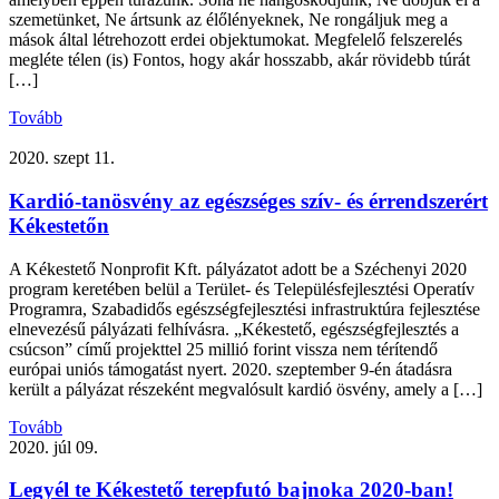
szemetünket, Ne ártsunk az élőlényeknek, Ne rongáljuk meg a
mások által létrehozott erdei objektumokat. Megfelelő felszerelés
megléte télen (is) Fontos, hogy akár hosszabb, akár rövidebb túrát
[…]
Tovább
2020. szept 11.
Kardió-tanösvény az egészséges szív- és érrendszerért
Kékestetőn
A Kékestető Nonprofit Kft. pályázatot adott be a Széchenyi 2020
program keretében belül a Terület- és Településfejlesztési Operatív
Programra, Szabadidős egészségfejlesztési infrastruktúra fejlesztése
elnevezésű pályázati felhívásra. „Kékestető, egészségfejlesztés a
csúcson” című projekttel 25 millió forint vissza nem térítendő
európai uniós támogatást nyert. 2020. szeptember 9-én átadásra
került a pályázat részeként megvalósult kardió ösvény, amely a […]
Tovább
2020. júl 09.
Legyél te Kékestető terepfutó bajnoka 2020-ban!