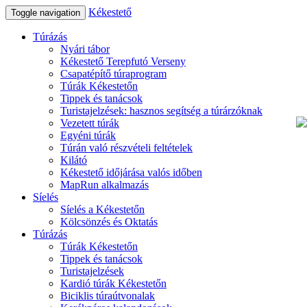
Kékestető
Toggle navigation
Túrázás
Nyári tábor
Kékestető Terepfutó Verseny
Csapatépítő túraprogram
Túrák Kékestetőn
Tippek és tanácsok
Turistajelzések: hasznos segítség a túrárzóknak
Vezetett túrák
Egyéni túrák
Túrán való részvételi feltételek
Kilátó
Kékestető időjárása valós időben
MapRun alkalmazás
Síelés
Síelés a Kékestetőn
Kölcsönzés és Oktatás
Túrázás
Túrák Kékestetőn
Tippek és tanácsok
Turistajelzések
Kardió túrák Kékestetőn
Biciklis túraútvonalak