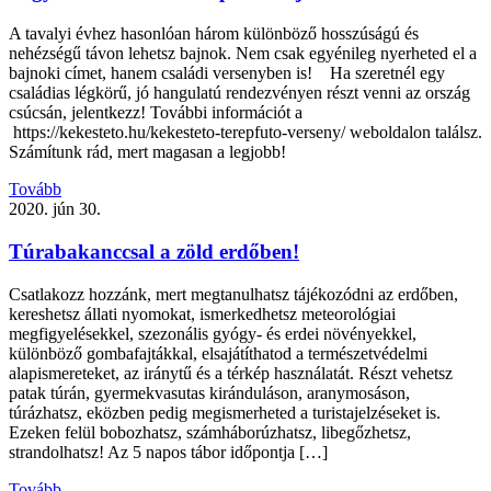
A tavalyi évhez hasonlóan három különböző hosszúságú és
nehézségű távon lehetsz bajnok. Nem csak egyénileg nyerheted el a
bajnoki címet, hanem családi versenyben is! Ha szeretnél egy
családias légkörű, jó hangulatú rendezvényen részt venni az ország
csúcsán, jelentkezz! További információt a
https://kekesteto.hu/kekesteto-terepfuto-verseny/ weboldalon találsz.
Számítunk rád, mert magasan a legjobb!
Tovább
2020. jún 30.
Túrabakanccsal a zöld erdőben!
Csatlakozz hozzánk, mert megtanulhatsz tájékozódni az erdőben,
kereshetsz állati nyomokat, ismerkedhetsz meteorológiai
megfigyelésekkel, szezonális gyógy- és erdei növényekkel,
különböző gombafajtákkal, elsajátíthatod a természetvédelmi
alapismereteket, az iránytű és a térkép használatát. Részt vehetsz
patak túrán, gyermekvasutas kiránduláson, aranymosáson,
túrázhatsz, eközben pedig megismerheted a turistajelzéseket is.
Ezeken felül bobozhatsz, számháborúzhatsz, libegőzhetsz,
strandolhatsz! Az 5 napos tábor időpontja […]
Tovább