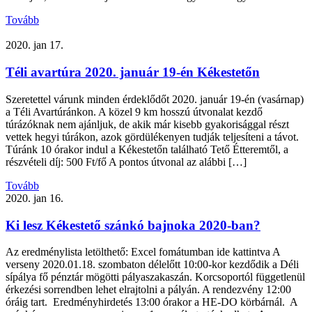
Tovább
2020. jan 17.
Téli avartúra 2020. január 19-én Kékestetőn
Szeretettel várunk minden érdeklődőt 2020. január 19-én (vasárnap)
a Téli Avartúránkon. A közel 9 km hosszú útvonalat kezdő
túrázóknak nem ajánljuk, de akik már kisebb gyakorisággal részt
vettek hegyi túrákon, azok gördülékenyen tudják teljesíteni a távot.
Túránk 10 órakor indul a Kékestetőn található Tető Étteremtől, a
részvételi díj: 500 Ft/fő A pontos útvonal az alábbi […]
Tovább
2020. jan 16.
Ki lesz Kékestető szánkó bajnoka 2020-ban?
Az eredménylista letölthető: Excel fomátumban ide kattintva A
verseny 2020.01.18. szombaton délelőtt 10:00-kor kezdődik a Déli
sípálya fő pénztár mögötti pályaszakaszán. Korcsoportól függetlenül
érkezési sorrendben lehet elrajtolni a pályán. A rendezvény 12:00
óráig tart. Eredményhirdetés 13:00 órakor a HE-DO körbárnál. A