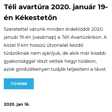
Téli avartúra 2020. január 19-
én Kékestetőn
Szeretettel várunk minden érdeklődőt 2020.
január 19-én (vasárnap) a Téli Avartúránkon. A
közel 9 km hosszú útvonalat kezdő
túrázóknak nem ajánljuk, de akik már kisebb
gyakorisággal részt vettek hegyi túrákon,
azok gördülékenyen tudják teljesíteni a távot.
Túránk 10 órakor indul a Kékestetőn található
TOVÁBB
Tető Étteremtől, a részvételi díj: 500 Ft/fő A
pontos útvonal az alábbi […]
2020. jan 16.