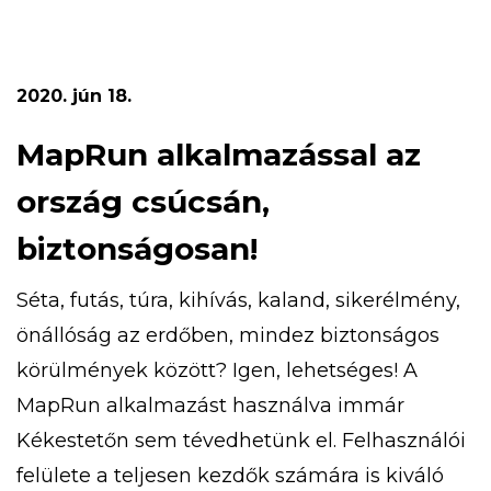
gyermekvasutas kiránduláson, aranymosáson,
túrázhatsz, eközben pedig megismerheted a
turistajelzéseket is. Ezeken felül bobozhatsz,
2020. jún 18.
számháborúzhatsz, libegőzhetsz,
strandolhatsz! Az 5 napos tábor időpontja […]
MapRun alkalmazással az
ország csúcsán,
biztonságosan!
Séta, futás, túra, kihívás, kaland, sikerélmény,
önállóság az erdőben, mindez biztonságos
körülmények között? Igen, lehetséges! A
MapRun alkalmazást használva immár
Kékestetőn sem tévedhetünk el. Felhasználói
felülete a teljesen kezdők számára is kiváló