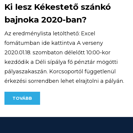
Ki lesz Kékestető szánkó
bajnoka 2020-ban?
Az eredménylista letölthető: Excel
fomátumban ide kattintva A verseny
2020.01.18. szombaton délelőtt 10:00-kor
kezdődik a Déli sípálya fő pénztár mögötti
pályaszakaszán. Korcsoportól függetlenül
érkezési sorrendben lehet elrajtolni a pályán.
A rendezvény 12:00 óráig tart.
TOVÁBB
Eredményhirdetés 13:00 órakor a HE-DO
körbárnál. A szánkón a versenyen, maximum
1 személy tartózkodhat. A versenyre
korcsoportoknak megfelelően lehet majd