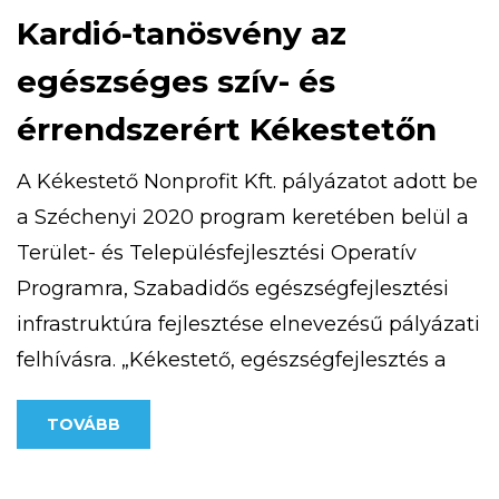
Kardió-tanösvény az
egészséges szív- és
érrendszerért Kékestetőn
A Kékestető Nonprofit Kft. pályázatot adott be
a Széchenyi 2020 program keretében belül a
Terület- és Településfejlesztési Operatív
Programra, Szabadidős egészségfejlesztési
infrastruktúra fejlesztése elnevezésű pályázati
felhívásra. „Kékestető, egészségfejlesztés a
csúcson” című projekttel 25 millió forint vissza
TOVÁBB
nem térítendő európai uniós támogatást
nyert. 2020. szeptember 9-én átadásra került