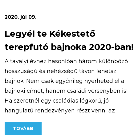
a pályázat részeként megvalósult kardió
ösvény, amely a […]
2020. júl 09.
Legyél te Kékestető
terepfutó bajnoka 2020-ban!
A tavalyi évhez hasonlóan három különböző
hosszúságú és nehézségű távon lehetsz
bajnok. Nem csak egyénileg nyerheted el a
bajnoki címet, hanem családi versenyben is!
Ha szeretnél egy családias légkörű, jó
hangulatú rendezvényen részt venni az
ország csúcsán, jelentkezz! További
TOVÁBB
információt a https://kekesteto.hu/kekesteto-