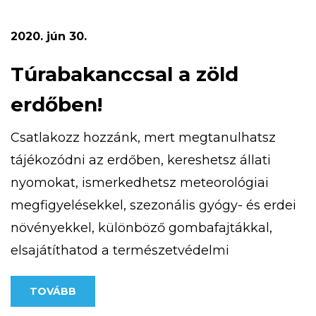
terepfuto-verseny/ weboldalon találsz.
Számítunk rád, mert magasan a legjobb!
2020. jún 30.
Túrabakanccsal a zöld
erdőben!
Csatlakozz hozzánk, mert megtanulhatsz
tájékozódni az erdőben, kereshetsz állati
nyomokat, ismerkedhetsz meteorológiai
megfigyelésekkel, szezonális gyógy- és erdei
növényekkel, különböző gombafajtákkal,
elsajátíthatod a természetvédelmi
alapismereteket, az iránytű és a térkép
TOVÁBB
használatát. Részt vehetsz patak túrán,