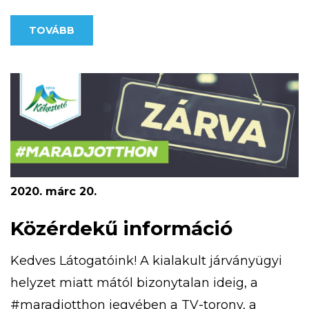
lehetőséget nyújt a tájékozódási ismeretek
TOVÁBB
megszerzésében. Kékestetőn négy,
különböző nehézségű MapRun pálya érhető
el. A kivitelezésnél egyik fő szempont volt,
hogy olyan nyomvonalakat […]
2020. márc 20.
Közérdekű információ
Kedves Látogatóink! A kialakult járványügyi
helyzet miatt mától bizonytalan ideig, a
#maradjotthon jegyében a TV-torony, a