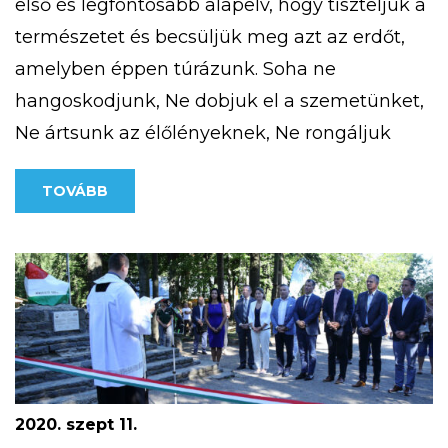
első és legfontosabb alapelv, hogy tiszteljük a
természetet és becsüljük meg azt az erdőt,
amelyben éppen túrázunk. Soha ne
hangoskodjunk, Ne dobjuk el a szemetünket,
Ne ártsunk az élőlényeknek, Ne rongáljuk
meg a mások által létrehozott erdei
TOVÁBB
objektumokat. Megfelelő felszerelés megléte
télen (is) Fontos, hogy akár hosszabb, akár
rövidebb túrát […]
2020. szept 11.