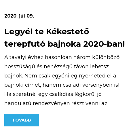
a pályázat részeként megvalósult kardió
ösvény, amely a […]
2020. júl 09.
Legyél te Kékestető
terepfutó bajnoka 2020-ban!
A tavalyi évhez hasonlóan három különböző
hosszúságú és nehézségű távon lehetsz
bajnok. Nem csak egyénileg nyerheted el a
bajnoki címet, hanem családi versenyben is!
Ha szeretnél egy családias légkörű, jó
hangulatú rendezvényen részt venni az
ország csúcsán, jelentkezz! További
TOVÁBB
információt a https://kekesteto.hu/kekesteto-