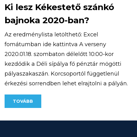
Ki lesz Kékestető szánkó
bajnoka 2020-ban?
Az eredménylista letölthető: Excel
fomátumban ide kattintva A verseny
2020.01.18. szombaton délelőtt 10:00-kor
kezdődik a Déli sípálya fő pénztár mögötti
pályaszakaszán. Korcsoportól függetlenül
érkezési sorrendben lehet elrajtolni a pályán.
A rendezvény 12:00 óráig tart.
TOVÁBB
Eredményhirdetés 13:00 órakor a HE-DO
körbárnál. A szánkón a versenyen, maximum
1 személy tartózkodhat. A versenyre
korcsoportoknak megfelelően lehet majd