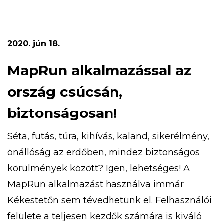
gyermekvasutas kiránduláson, aranymosáson,
túrázhatsz, eközben pedig megismerheted a
turistajelzéseket is. Ezeken felül bobozhatsz,
2020. jún 18.
számháborúzhatsz, libegőzhetsz,
strandolhatsz! Az 5 napos tábor időpontja […]
MapRun alkalmazással az
ország csúcsán,
biztonságosan!
Séta, futás, túra, kihívás, kaland, sikerélmény,
önállóság az erdőben, mindez biztonságos
körülmények között? Igen, lehetséges! A
MapRun alkalmazást használva immár
Kékestetőn sem tévedhetünk el. Felhasználói
felülete a teljesen kezdők számára is kiváló