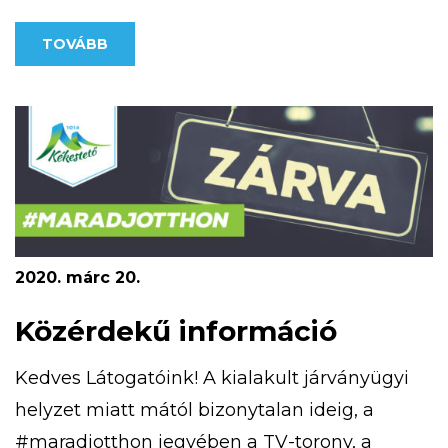
lehetőséget nyújt a tájékozódási ismeretek
TOVÁBB
megszerzésében. Kékestetőn négy,
különböző nehézségű MapRun pálya érhető
el. A kivitelezésnél egyik fő szempont volt,
hogy olyan nyomvonalakat […]
2020. márc 20.
Közérdekű információ
Kedves Látogatóink! A kialakult járványügyi
helyzet miatt mától bizonytalan ideig, a
#maradjotthon jegyében a TV-torony, a