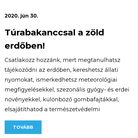
terepfuto-verseny/ weboldalon találsz.
Számítunk rád, mert magasan a legjobb!
2020. jún 30.
Túrabakanccsal a zöld
erdőben!
Csatlakozz hozzánk, mert megtanulhatsz
tájékozódni az erdőben, kereshetsz állati
nyomokat, ismerkedhetsz meteorológiai
megfigyelésekkel, szezonális gyógy- és erdei
növényekkel, különböző gombafajtákkal,
elsajátíthatod a természetvédelmi
alapismereteket, az iránytű és a térkép
TOVÁBB
használatát. Részt vehetsz patak túrán,