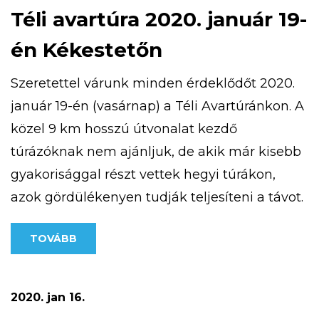
Téli avartúra 2020. január 19-
én Kékestetőn
Szeretettel várunk minden érdeklődőt 2020.
január 19-én (vasárnap) a Téli Avartúránkon. A
közel 9 km hosszú útvonalat kezdő
túrázóknak nem ajánljuk, de akik már kisebb
gyakorisággal részt vettek hegyi túrákon,
azok gördülékenyen tudják teljesíteni a távot.
Túránk 10 órakor indul a Kékestetőn található
TOVÁBB
Tető Étteremtől, a részvételi díj: 500 Ft/fő A
pontos útvonal az alábbi […]
2020. jan 16.