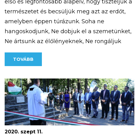
első és legfontosabb alapelv, hogy tiszteljük a
természetet és becsüljük meg azt az erdőt,
amelyben éppen túrázunk. Soha ne
hangoskodjunk, Ne dobjuk el a szemetünket,
Ne ártsunk az élőlényeknek, Ne rongáljuk
meg a mások által létrehozott erdei
TOVÁBB
objektumokat. Megfelelő felszerelés megléte
télen (is) Fontos, hogy akár hosszabb, akár
rövidebb túrát […]
2020. szept 11.