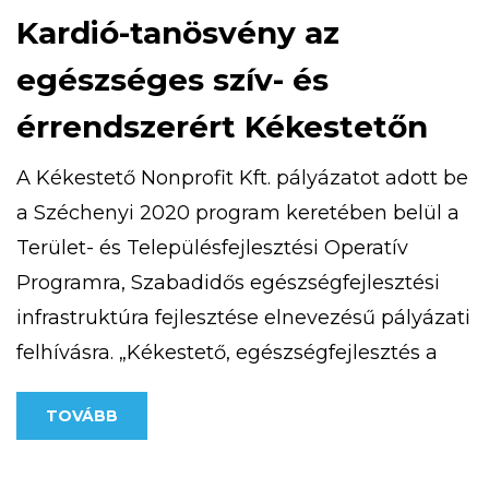
Kardió-tanösvény az
egészséges szív- és
érrendszerért Kékestetőn
A Kékestető Nonprofit Kft. pályázatot adott be
a Széchenyi 2020 program keretében belül a
Terület- és Településfejlesztési Operatív
Programra, Szabadidős egészségfejlesztési
infrastruktúra fejlesztése elnevezésű pályázati
felhívásra. „Kékestető, egészségfejlesztés a
csúcson” című projekttel 25 millió forint vissza
TOVÁBB
nem térítendő európai uniós támogatást
nyert. 2020. szeptember 9-én átadásra került