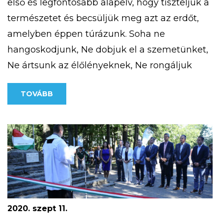
első és legfontosabb alapelv, hogy tiszteljük a
természetet és becsüljük meg azt az erdőt,
amelyben éppen túrázunk. Soha ne
hangoskodjunk, Ne dobjuk el a szemetünket,
Ne ártsunk az élőlényeknek, Ne rongáljuk
meg a mások által létrehozott erdei
TOVÁBB
objektumokat. Megfelelő felszerelés megléte
télen (is) Fontos, hogy akár hosszabb, akár
rövidebb túrát […]
2020. szept 11.