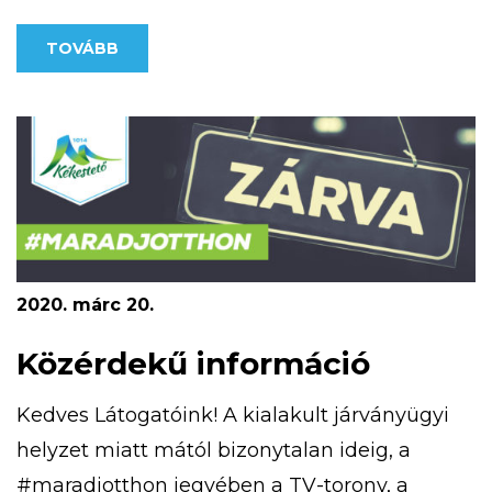
lehetőséget nyújt a tájékozódási ismeretek
TOVÁBB
megszerzésében. Kékestetőn négy,
különböző nehézségű MapRun pálya érhető
el. A kivitelezésnél egyik fő szempont volt,
hogy olyan nyomvonalakat […]
2020. márc 20.
Közérdekű információ
Kedves Látogatóink! A kialakult járványügyi
helyzet miatt mától bizonytalan ideig, a
#maradjotthon jegyében a TV-torony, a