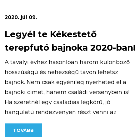
a pályázat részeként megvalósult kardió
ösvény, amely a […]
2020. júl 09.
Legyél te Kékestető
terepfutó bajnoka 2020-ban!
A tavalyi évhez hasonlóan három különböző
hosszúságú és nehézségű távon lehetsz
bajnok. Nem csak egyénileg nyerheted el a
bajnoki címet, hanem családi versenyben is!
Ha szeretnél egy családias légkörű, jó
hangulatú rendezvényen részt venni az
ország csúcsán, jelentkezz! További
TOVÁBB
információt a https://kekesteto.hu/kekesteto-