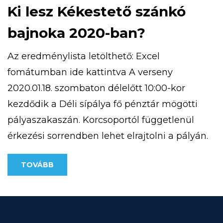
Ki lesz Kékestető szánkó
bajnoka 2020-ban?
Az eredménylista letölthető: Excel
fomátumban ide kattintva A verseny
2020.01.18. szombaton délelőtt 10:00-kor
kezdődik a Déli sípálya fő pénztár mögötti
pályaszakaszán. Korcsoportól függetlenül
érkezési sorrendben lehet elrajtolni a pályán.
A rendezvény 12:00 óráig tart.
TOVÁBB
Eredményhirdetés 13:00 órakor a HE-DO
körbárnál. A szánkón a versenyen, maximum
1 személy tartózkodhat. A versenyre
korcsoportoknak megfelelően lehet majd