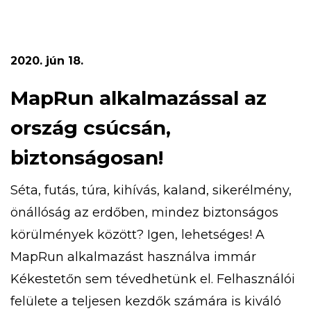
gyermekvasutas kiránduláson, aranymosáson,
túrázhatsz, eközben pedig megismerheted a
turistajelzéseket is. Ezeken felül bobozhatsz,
2020. jún 18.
számháborúzhatsz, libegőzhetsz,
strandolhatsz! Az 5 napos tábor időpontja […]
MapRun alkalmazással az
ország csúcsán,
biztonságosan!
Séta, futás, túra, kihívás, kaland, sikerélmény,
önállóság az erdőben, mindez biztonságos
körülmények között? Igen, lehetséges! A
MapRun alkalmazást használva immár
Kékestetőn sem tévedhetünk el. Felhasználói
felülete a teljesen kezdők számára is kiváló