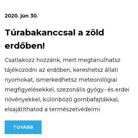
terepfuto-verseny/ weboldalon találsz.
Számítunk rád, mert magasan a legjobb!
2020. jún 30.
Túrabakanccsal a zöld
erdőben!
Csatlakozz hozzánk, mert megtanulhatsz
tájékozódni az erdőben, kereshetsz állati
nyomokat, ismerkedhetsz meteorológiai
megfigyelésekkel, szezonális gyógy- és erdei
növényekkel, különböző gombafajtákkal,
elsajátíthatod a természetvédelmi
alapismereteket, az iránytű és a térkép
TOVÁBB
használatát. Részt vehetsz patak túrán,