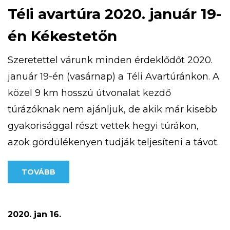
Téli avartúra 2020. január 19-
én Kékestetőn
Szeretettel várunk minden érdeklődőt 2020.
január 19-én (vasárnap) a Téli Avartúránkon. A
közel 9 km hosszú útvonalat kezdő
túrázóknak nem ajánljuk, de akik már kisebb
gyakorisággal részt vettek hegyi túrákon,
azok gördülékenyen tudják teljesíteni a távot.
Túránk 10 órakor indul a Kékestetőn található
TOVÁBB
Tető Étteremtől, a részvételi díj: 500 Ft/fő A
pontos útvonal az alábbi […]
2020. jan 16.