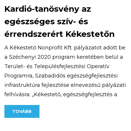
Kardió-tanösvény az
egészséges szív- és
érrendszerért Kékestetőn
A Kékestető Nonprofit Kft. pályázatot adott be
a Széchenyi 2020 program keretében belül a
Terület- és Településfejlesztési Operatív
Programra, Szabadidős egészségfejlesztési
infrastruktúra fejlesztése elnevezésű pályázati
felhívásra. „Kékestető, egészségfejlesztés a
csúcson” című projekttel 25 millió forint vissza
TOVÁBB
nem térítendő európai uniós támogatást
nyert. 2020. szeptember 9-én átadásra került