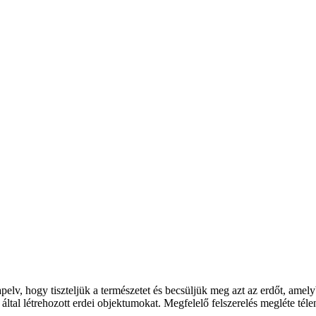
lapelv, hogy tiszteljük a természetet és becsüljük meg azt az erdőt, a
tal létrehozott erdei objektumokat. Megfelelő felszerelés megléte téle