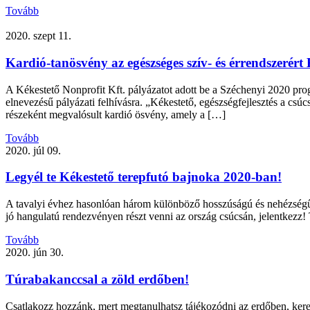
Tovább
2020. szept 11.
Kardió-tanösvény az egészséges szív- és érrendszerért
A Kékestető Nonprofit Kft. pályázatot adott be a Széchenyi 2020 progr
elnevezésű pályázati felhívásra. „Kékestető, egészségfejlesztés a csúc
részeként megvalósult kardió ösvény, amely a […]
Tovább
2020. júl 09.
Legyél te Kékestető terepfutó bajnoka 2020-ban!
A tavalyi évhez hasonlóan három különböző hosszúságú és nehézségű 
jó hangulatú rendezvényen részt venni az ország csúcsán, jelentkezz!
Tovább
2020. jún 30.
Túrabakanccsal a zöld erdőben!
Csatlakozz hozzánk, mert megtanulhatsz tájékozódni az erdőben, kere