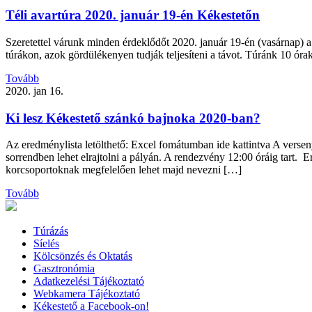
Téli avartúra 2020. január 19-én Kékestetőn
Szeretettel várunk minden érdeklődőt 2020. január 19-én (vasárnap) a
túrákon, azok gördülékenyen tudják teljesíteni a távot. Túránk 10 órak
Tovább
2020. jan 16.
Ki lesz Kékestető szánkó bajnoka 2020-ban?
Az eredménylista letölthető: Excel fomátumban ide kattintva A versen
sorrendben lehet elrajtolni a pályán. A rendezvény 12:00 óráig tar
korcsoportoknak megfelelően lehet majd nevezni […]
Tovább
Túrázás
Síelés
Kölcsönzés és Oktatás
Gasztronómia
Adatkezelési Tájékoztató
Webkamera Tájékoztató
Kékestető a Facebook-on!