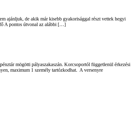
m ajánljuk, de akik már kisebb gyakorisággal részt vettek hegyi
t/fő A pontos útvonal az alábbi […]
 pénztár mögötti pályaszakaszán. Korcsoportól függetlenül érkezési
senyen, maximum 1 személy tartózkodhat. A versenyre