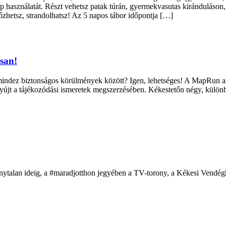
rkép használatát. Részt vehetsz patak túrán, gyermekvasutas kirándulás
gőzhetsz, strandolhatsz! Az 5 napos tábor időpontja […]
san!
en, mindez biztonságos körülmények között? Igen, lehetséges! A MapRun
t nyújt a tájékozódási ismeretek megszerzésében. Kékestetőn négy, külö
nytalan ideig, a #maradjotthon jegyében a TV-torony, a Kékesi Vendégh