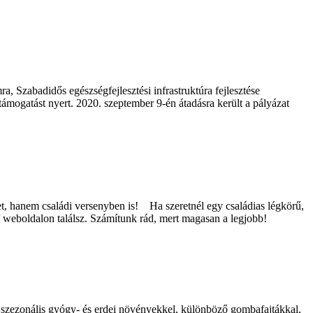
a, Szabadidős egészségfejlesztési infrastruktúra fejlesztése
 támogatást nyert. 2020. szeptember 9-én átadásra került a pályázat
t, hanem családi versenyben is! Ha szeretnél egy családias légkörű,
/ weboldalon találsz. Számítunk rád, mert magasan a legjobb!
, szezonális gyógy- és erdei növényekkel, különböző gombafajtákkal,