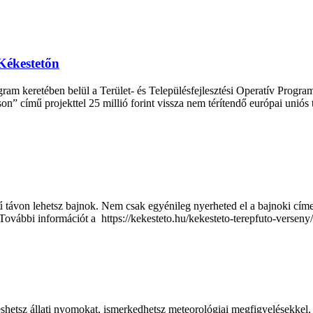
 Kékestetőn
am keretében belül a Terület- és Településfejlesztési Operatív Programr
son” című projekttel 25 millió forint vissza nem térítendő európai uniós
távon lehetsz bajnok. Nem csak egyénileg nyerheted el a bajnoki címe
 További információt a https://kekesteto.hu/kekesteto-terepfuto-verseny
shetsz állati nyomokat, ismerkedhetsz meteorológiai megfigyelésekkel