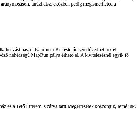
on, aranymosáson, túrázhatsz, eközben pedig megismerheted a
 alkalmazást használva immár Kékestetőn sem tévedhetünk el.
nböző nehézségű MapRun pálya érhető el. A kivitelezésnél egyik fő
áz és a Tető Étterem is zárva tart! Megértésetek köszönjük, reméljük,