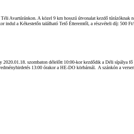
 Téli Avartúránkon. A közel 9 km hosszú útvonalat kezdő túrázóknak ne
or indul a Kékestetőn található Tető Étteremtől, a részvételi díj: 500 F
y 2020.01.18. szombaton délelőtt 10:00-kor kezdődik a Déli sípálya fő
t. Eredményhirdetés 13:00 órakor a HE-DO körbárnál. A szánkón a ver