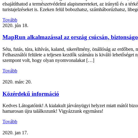
elsajátíthatod a természetvédelmi alapismereteket, az iránytű és a té
turistajelzéseket is. Ezeken felül bobozhatsz, számháborúzhatsz, libe
Tovább
2020. jún 18.
MapRun alkalmazással az ország csúcsán, biztonságo
Séta, futás, túra, kihívás, kaland, sikerélmény, önállóság az erdőb
Felhasználói felülete a teljesen kezdők számára is kiváló lehetősége
szempont volt, hogy olyan nyomvonalakat […]
Tovább
2020. márc 20.
Közérdekű információ
Kedves Látogatóink! A kialakult járványügyi helyzet miatt mától bizo
hamarosan újra találkozunk! Vigyázzunk egymásra!
Tovább
2020. jan 17.