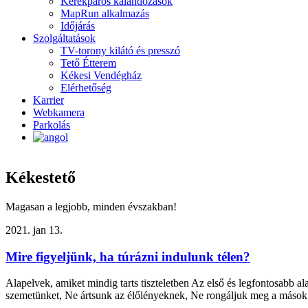
Kerékpáros kalandozások
MapRun alkalmazás
Időjárás
Szolgáltatások
TV-torony kilátó és presszó
Tető Étterem
Kékesi Vendégház
Elérhetőség
Karrier
Webkamera
Parkolás
Kékestető
Magasan a legjobb, minden évszakban!
2021. jan 13.
Mire figyeljünk, ha túrázni indulunk télen?
Alapelvek, amiket mindig tarts tiszteletben Az első és legfontosabb a
szemetünket, Ne ártsunk az élőlényeknek, Ne rongáljuk meg a mások ál