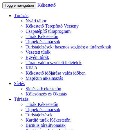
Kékestető
Toggle navigation
Túrázás
Nyári tábor
Kékestető Terepfutó Verseny
Csapatépítő túraprogram
Túrák Kékestetőn
Tippek és tanácsok
Turistajelzések: hasznos segítség a túrárzóknak
Vezetett túrák
Egyéni túrák
Túrán való részvételi feltételek
Kilátó
Kékestető időjárása valós időben
MapRun alkalmazás
Síelés
Síelés a Kékestetőn
Kölcsönzés és Oktatás
Túrázás
Túrák Kékestetőn
Tippek és tanácsok
Turistajelzések
Kardió túrák Kékestetőn
Biciklis túraútvonalak