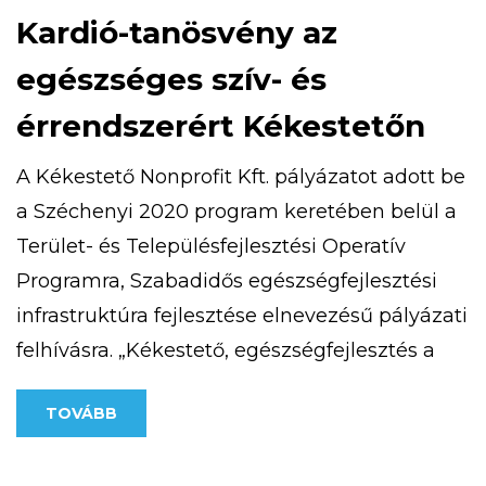
Kardió-tanösvény az
egészséges szív- és
érrendszerért Kékestetőn
A Kékestető Nonprofit Kft. pályázatot adott be
a Széchenyi 2020 program keretében belül a
Terület- és Településfejlesztési Operatív
Programra, Szabadidős egészségfejlesztési
infrastruktúra fejlesztése elnevezésű pályázati
felhívásra. „Kékestető, egészségfejlesztés a
csúcson” című projekttel 25 millió forint vissza
TOVÁBB
nem térítendő európai uniós támogatást
nyert. 2020. szeptember 9-én átadásra került