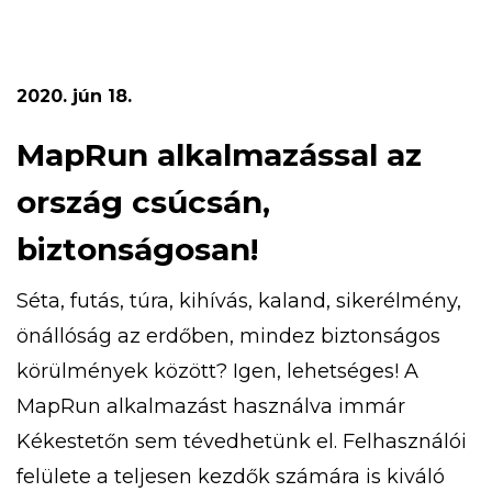
gyermekvasutas kiránduláson, aranymosáson,
túrázhatsz, eközben pedig megismerheted a
turistajelzéseket is. Ezeken felül bobozhatsz,
2020. jún 18.
számháborúzhatsz, libegőzhetsz,
strandolhatsz! Az 5 napos tábor időpontja […]
MapRun alkalmazással az
ország csúcsán,
biztonságosan!
Séta, futás, túra, kihívás, kaland, sikerélmény,
önállóság az erdőben, mindez biztonságos
körülmények között? Igen, lehetséges! A
MapRun alkalmazást használva immár
Kékestetőn sem tévedhetünk el. Felhasználói
felülete a teljesen kezdők számára is kiváló