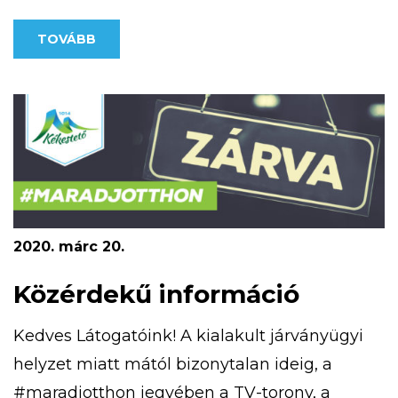
lehetőséget nyújt a tájékozódási ismeretek
TOVÁBB
megszerzésében. Kékestetőn négy,
különböző nehézségű MapRun pálya érhető
el. A kivitelezésnél egyik fő szempont volt,
hogy olyan nyomvonalakat […]
2020. márc 20.
Közérdekű információ
Kedves Látogatóink! A kialakult járványügyi
helyzet miatt mától bizonytalan ideig, a
#maradjotthon jegyében a TV-torony, a