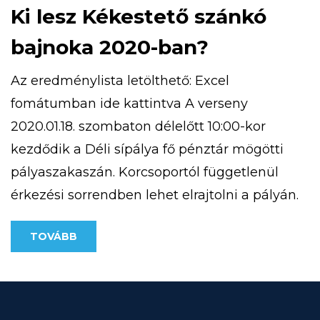
Ki lesz Kékestető szánkó
bajnoka 2020-ban?
Az eredménylista letölthető: Excel
fomátumban ide kattintva A verseny
2020.01.18. szombaton délelőtt 10:00-kor
kezdődik a Déli sípálya fő pénztár mögötti
pályaszakaszán. Korcsoportól függetlenül
érkezési sorrendben lehet elrajtolni a pályán.
A rendezvény 12:00 óráig tart.
TOVÁBB
Eredményhirdetés 13:00 órakor a HE-DO
körbárnál. A szánkón a versenyen, maximum
1 személy tartózkodhat. A versenyre
korcsoportoknak megfelelően lehet majd