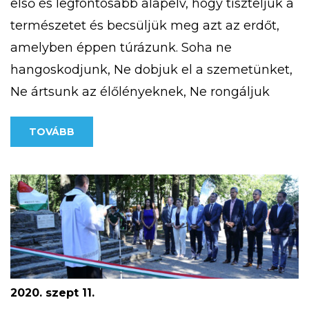
első és legfontosabb alapelv, hogy tiszteljük a
természetet és becsüljük meg azt az erdőt,
amelyben éppen túrázunk. Soha ne
hangoskodjunk, Ne dobjuk el a szemetünket,
Ne ártsunk az élőlényeknek, Ne rongáljuk
meg a mások által létrehozott erdei
TOVÁBB
objektumokat. Megfelelő felszerelés megléte
télen (is) Fontos, hogy akár hosszabb, akár
rövidebb túrát […]
2020. szept 11.