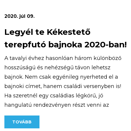
a pályázat részeként megvalósult kardió
ösvény, amely a […]
2020. júl 09.
Legyél te Kékestető
terepfutó bajnoka 2020-ban!
A tavalyi évhez hasonlóan három különböző
hosszúságú és nehézségű távon lehetsz
bajnok. Nem csak egyénileg nyerheted el a
bajnoki címet, hanem családi versenyben is!
Ha szeretnél egy családias légkörű, jó
hangulatú rendezvényen részt venni az
ország csúcsán, jelentkezz! További
TOVÁBB
információt a https://kekesteto.hu/kekesteto-