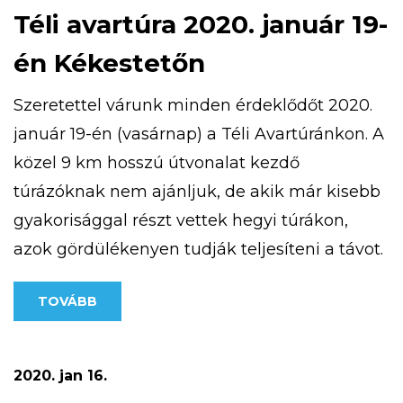
Téli avartúra 2020. január 19-
én Kékestetőn
Szeretettel várunk minden érdeklődőt 2020.
január 19-én (vasárnap) a Téli Avartúránkon. A
közel 9 km hosszú útvonalat kezdő
túrázóknak nem ajánljuk, de akik már kisebb
gyakorisággal részt vettek hegyi túrákon,
azok gördülékenyen tudják teljesíteni a távot.
Túránk 10 órakor indul a Kékestetőn található
TOVÁBB
Tető Étteremtől, a részvételi díj: 500 Ft/fő A
pontos útvonal az alábbi […]
2020. jan 16.