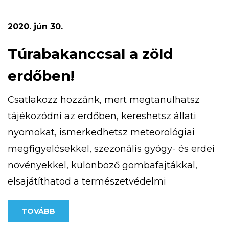
terepfuto-verseny/ weboldalon találsz.
Számítunk rád, mert magasan a legjobb!
2020. jún 30.
Túrabakanccsal a zöld
erdőben!
Csatlakozz hozzánk, mert megtanulhatsz
tájékozódni az erdőben, kereshetsz állati
nyomokat, ismerkedhetsz meteorológiai
megfigyelésekkel, szezonális gyógy- és erdei
növényekkel, különböző gombafajtákkal,
elsajátíthatod a természetvédelmi
alapismereteket, az iránytű és a térkép
TOVÁBB
használatát. Részt vehetsz patak túrán,