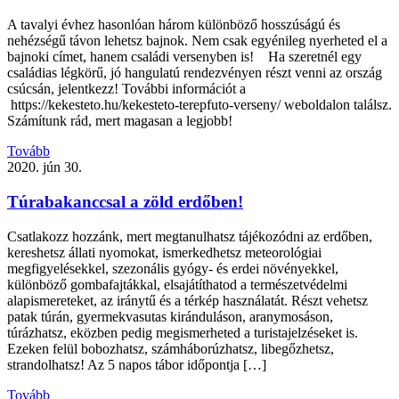
A tavalyi évhez hasonlóan három különböző hosszúságú és
nehézségű távon lehetsz bajnok. Nem csak egyénileg nyerheted el a
bajnoki címet, hanem családi versenyben is! Ha szeretnél egy
családias légkörű, jó hangulatú rendezvényen részt venni az ország
csúcsán, jelentkezz! További információt a
https://kekesteto.hu/kekesteto-terepfuto-verseny/ weboldalon találsz.
Számítunk rád, mert magasan a legjobb!
Tovább
2020. jún 30.
Túrabakanccsal a zöld erdőben!
Csatlakozz hozzánk, mert megtanulhatsz tájékozódni az erdőben,
kereshetsz állati nyomokat, ismerkedhetsz meteorológiai
megfigyelésekkel, szezonális gyógy- és erdei növényekkel,
különböző gombafajtákkal, elsajátíthatod a természetvédelmi
alapismereteket, az iránytű és a térkép használatát. Részt vehetsz
patak túrán, gyermekvasutas kiránduláson, aranymosáson,
túrázhatsz, eközben pedig megismerheted a turistajelzéseket is.
Ezeken felül bobozhatsz, számháborúzhatsz, libegőzhetsz,
strandolhatsz! Az 5 napos tábor időpontja […]
Tovább