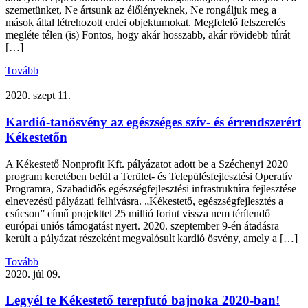
szemetünket, Ne ártsunk az élőlényeknek, Ne rongáljuk meg a
mások által létrehozott erdei objektumokat. Megfelelő felszerelés
megléte télen (is) Fontos, hogy akár hosszabb, akár rövidebb túrát
[…]
Tovább
2020. szept 11.
Kardió-tanösvény az egészséges szív- és érrendszerért
Kékestetőn
A Kékestető Nonprofit Kft. pályázatot adott be a Széchenyi 2020
program keretében belül a Terület- és Településfejlesztési Operatív
Programra, Szabadidős egészségfejlesztési infrastruktúra fejlesztése
elnevezésű pályázati felhívásra. „Kékestető, egészségfejlesztés a
csúcson” című projekttel 25 millió forint vissza nem térítendő
európai uniós támogatást nyert. 2020. szeptember 9-én átadásra
került a pályázat részeként megvalósult kardió ösvény, amely a […]
Tovább
2020. júl 09.
Legyél te Kékestető terepfutó bajnoka 2020-ban!