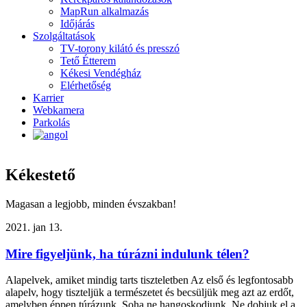
MapRun alkalmazás
Időjárás
Szolgáltatások
TV-torony kilátó és presszó
Tető Étterem
Kékesi Vendégház
Elérhetőség
Karrier
Webkamera
Parkolás
Kékestető
Magasan a legjobb, minden évszakban!
2021. jan 13.
Mire figyeljünk, ha túrázni indulunk télen?
Alapelvek, amiket mindig tarts tiszteletben Az első és legfontosabb
alapelv, hogy tiszteljük a természetet és becsüljük meg azt az erdőt,
amelyben éppen túrázunk. Soha ne hangoskodjunk, Ne dobjuk el a