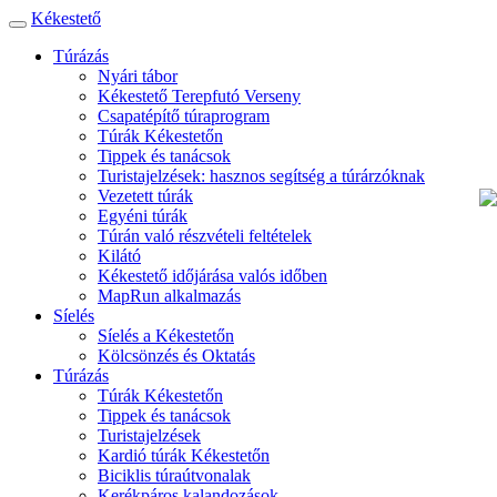
Kékestető
Toggle
navigation
Túrázás
Nyári tábor
Kékestető Terepfutó Verseny
Csapatépítő túraprogram
Túrák Kékestetőn
Tippek és tanácsok
Turistajelzések: hasznos segítség a túrárzóknak
Vezetett túrák
Egyéni túrák
Túrán való részvételi feltételek
Kilátó
Kékestető időjárása valós időben
MapRun alkalmazás
Síelés
Síelés a Kékestetőn
Kölcsönzés és Oktatás
Túrázás
Túrák Kékestetőn
Tippek és tanácsok
Turistajelzések
Kardió túrák Kékestetőn
Biciklis túraútvonalak
Kerékpáros kalandozások