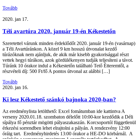
Tovább
2020. jan 17.
Téli avartúra 2020. január 19-én Kékestetőn
Szeretettel várunk minden érdeklődőt 2020. január 19-én (vasárnap)
a Téli Avartúránkon. A közel 9 km hosszú útvonalat kezdő
túrázóknak nem ajánljuk, de akik már kisebb gyakorisággal részt
vettek hegyi túrákon, azok gördülékenyen tudják teljesíteni a távot.
Túránk 10 órakor indul a Kékestetőn található Tető Étteremtől, a
részvételi díj: 500 Ft/fő A pontos útvonal az alábbi […]
Tovább
2020. jan 16.
Ki lesz Kékestető szánkó bajnoka 2020-ban?
Az eredménylista letölthető: Excel fomátumban ide kattintva A
verseny 2020.01.18. szombaton délelőtt 10:00-kor kezdődik a Déli
sípálya fő pénztár mögötti pályaszakaszán. Korcsoportól függetlenül
érkezési sorrendben lehet elrajtolni a pályán. A rendezvény 12:00
óráig tart. Eredményhirdetés 13:00 órakor a HE-DO körbárnál. A