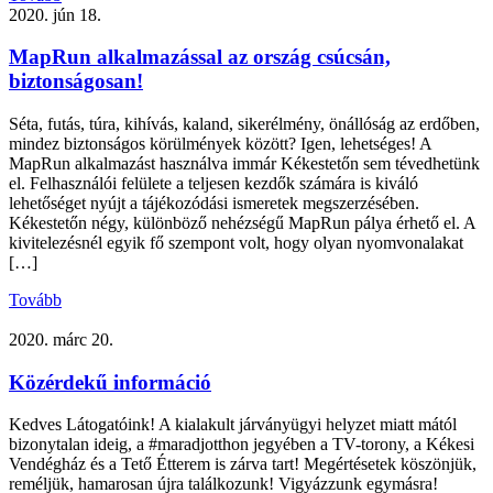
2020. jún 18.
MapRun alkalmazással az ország csúcsán,
biztonságosan!
Séta, futás, túra, kihívás, kaland, sikerélmény, önállóság az erdőben,
mindez biztonságos körülmények között? Igen, lehetséges! A
MapRun alkalmazást használva immár Kékestetőn sem tévedhetünk
el. Felhasználói felülete a teljesen kezdők számára is kiváló
lehetőséget nyújt a tájékozódási ismeretek megszerzésében.
Kékestetőn négy, különböző nehézségű MapRun pálya érhető el. A
kivitelezésnél egyik fő szempont volt, hogy olyan nyomvonalakat
[…]
Tovább
2020. márc 20.
Közérdekű információ
Kedves Látogatóink! A kialakult járványügyi helyzet miatt mától
bizonytalan ideig, a #maradjotthon jegyében a TV-torony, a Kékesi
Vendégház és a Tető Étterem is zárva tart! Megértésetek köszönjük,
reméljük, hamarosan újra találkozunk! Vigyázzunk egymásra!