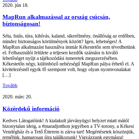
2020. jún 18.
MapRun alkalmazással az ország csúcsán,
biztonságosan!
Séta, futás, túra, kihívás, kaland, sikerélmény, önállóság az erdőben,
mindez biztonságos körülmények között? Igen, lehetséges! A
MapRun alkalmazást használva immár Kékestetőn sem tévedhetünk
el. Felhasználói felülete a teljesen kezdők számára is kiváló
lehetőséget nyújt a tájékozódási ismeretek megszerzésében.
Kékestetőn négy, különböző nehézségű MapRun pálya érhető el. A
kivitelezésnél egyik fő szempont volt, hogy olyan nyomvonalakat
[…]
Tovább
2020. márc 20.
Közérdekű információ
Kedves Látogatóink! A kialakult járványügyi helyzet miatt mától
bizonytalan ideig, a #maradjotthon jegyében a TV-torony, a Kékesi
Vendégház és a Tető Étterem is zárva tart! Megértésetek köszönjük,
reméljük, hamarosan újra találkozunk! Vigyázzunk egymásra!