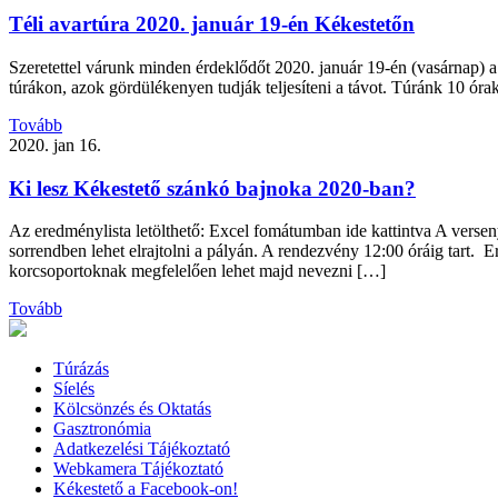
Téli avartúra 2020. január 19-én Kékestetőn
Szeretettel várunk minden érdeklődőt 2020. január 19-én (vasárnap) a
túrákon, azok gördülékenyen tudják teljesíteni a távot. Túránk 10 órak
Tovább
2020. jan 16.
Ki lesz Kékestető szánkó bajnoka 2020-ban?
Az eredménylista letölthető: Excel fomátumban ide kattintva A versen
sorrendben lehet elrajtolni a pályán. A rendezvény 12:00 óráig tar
korcsoportoknak megfelelően lehet majd nevezni […]
Tovább
Túrázás
Síelés
Kölcsönzés és Oktatás
Gasztronómia
Adatkezelési Tájékoztató
Webkamera Tájékoztató
Kékestető a Facebook-on!