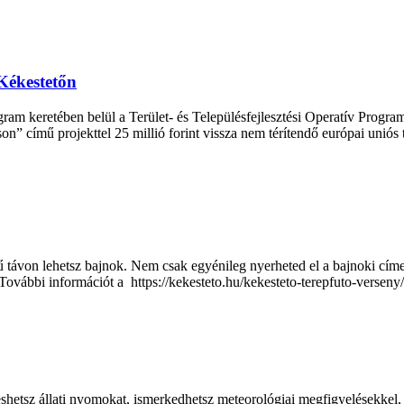
 Kékestetőn
am keretében belül a Terület- és Településfejlesztési Operatív Programr
son” című projekttel 25 millió forint vissza nem térítendő európai uniós
távon lehetsz bajnok. Nem csak egyénileg nyerheted el a bajnoki címe
 További információt a https://kekesteto.hu/kekesteto-terepfuto-verseny
shetsz állati nyomokat, ismerkedhetsz meteorológiai megfigyelésekkel