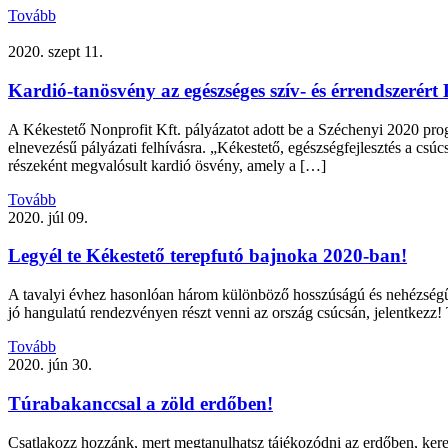
Tovább
2020. szept 11.
Kardió-tanösvény az egészséges szív- és érrendszerért
A Kékestető Nonprofit Kft. pályázatot adott be a Széchenyi 2020 progr
elnevezésű pályázati felhívásra. „Kékestető, egészségfejlesztés a csúc
részeként megvalósult kardió ösvény, amely a […]
Tovább
2020. júl 09.
Legyél te Kékestető terepfutó bajnoka 2020-ban!
A tavalyi évhez hasonlóan három különböző hosszúságú és nehézségű 
jó hangulatú rendezvényen részt venni az ország csúcsán, jelentkezz!
Tovább
2020. jún 30.
Túrabakanccsal a zöld erdőben!
Csatlakozz hozzánk, mert megtanulhatsz tájékozódni az erdőben, kere