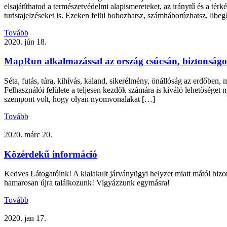
elsajátíthatod a természetvédelmi alapismereteket, az iránytű és a té
turistajelzéseket is. Ezeken felül bobozhatsz, számháborúzhatsz, libe
Tovább
2020. jún 18.
MapRun alkalmazással az ország csúcsán, biztonságo
Séta, futás, túra, kihívás, kaland, sikerélmény, önállóság az erdőb
Felhasználói felülete a teljesen kezdők számára is kiváló lehetősége
szempont volt, hogy olyan nyomvonalakat […]
Tovább
2020. márc 20.
Közérdekű információ
Kedves Látogatóink! A kialakult járványügyi helyzet miatt mától bizo
hamarosan újra találkozunk! Vigyázzunk egymásra!
Tovább
2020. jan 17.