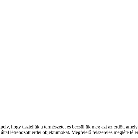
lapelv, hogy tiszteljük a természetet és becsüljük meg azt az erdőt, a
tal létrehozott erdei objektumokat. Megfelelő felszerelés megléte téle