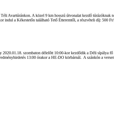
 Téli Avartúránkon. A közel 9 km hosszú útvonalat kezdő túrázóknak ne
or indul a Kékestetőn található Tető Étteremtől, a részvételi díj: 500 F
y 2020.01.18. szombaton délelőtt 10:00-kor kezdődik a Déli sípálya fő
t. Eredményhirdetés 13:00 órakor a HE-DO körbárnál. A szánkón a ver