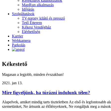
Kerékpáros kalandozások
MapRun alkalmazás
Időjárás
Szolgáltatások
TV-torony kilátó és presszó
Tető Étterem
Kékesi Vendégház
Elérhetőség
Karrier
Webkamera
Parkolás
Kékestető
Magasan a legjobb, minden évszakban!
2021. jan 13.
Mire figyeljünk, ha túrázni indulunk télen?
Alapelvek, amiket mindig tarts tiszteletben Az első és legfontosabb a
szemetünket, Ne ártsunk az élőlényeknek, Ne rongáljuk meg a mások ál