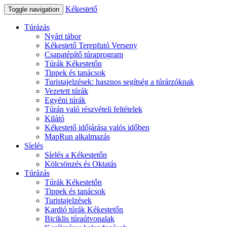
Kékestető
Toggle navigation
Túrázás
Nyári tábor
Kékestető Terepfutó Verseny
Csapatépítő túraprogram
Túrák Kékestetőn
Tippek és tanácsok
Turistajelzések: hasznos segítség a túrárzóknak
Vezetett túrák
Egyéni túrák
Túrán való részvételi feltételek
Kilátó
Kékestető időjárása valós időben
MapRun alkalmazás
Síelés
Síelés a Kékestetőn
Kölcsönzés és Oktatás
Túrázás
Túrák Kékestetőn
Tippek és tanácsok
Turistajelzések
Kardió túrák Kékestetőn
Biciklis túraútvonalak