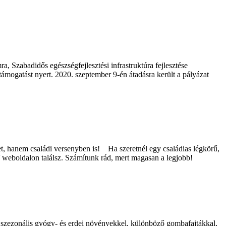
a, Szabadidős egészségfejlesztési infrastruktúra fejlesztése
 támogatást nyert. 2020. szeptember 9-én átadásra került a pályázat
t, hanem családi versenyben is! Ha szeretnél egy családias légkörű,
/ weboldalon találsz. Számítunk rád, mert magasan a legjobb!
, szezonális gyógy- és erdei növényekkel, különböző gombafajtákkal,