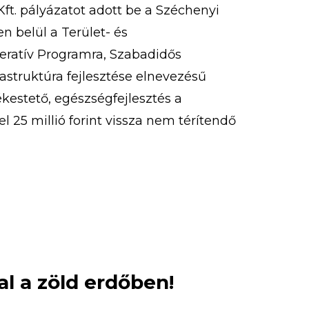
ft. pályázatot adott be a Széchenyi
 belül a Terület- és
peratív Programra, Szabadidős
rastruktúra fejlesztése elnevezésű
Kékestető, egészségfejlesztés a
l 25 millió forint vissza nem térítendő
st nyert. 2020. szeptember 9-én
ázat részeként megvalósult kardió
l a zöld erdőben!