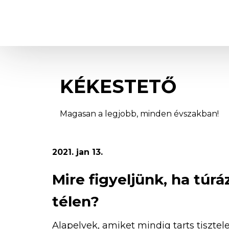
Kékestető
KÉKESTETŐ
Magasan a legjobb, minden évszakban!
2021. jan 13.
Mire figyeljünk, ha túrá
télen?
Alapelvek, amiket mindig tarts tisztel