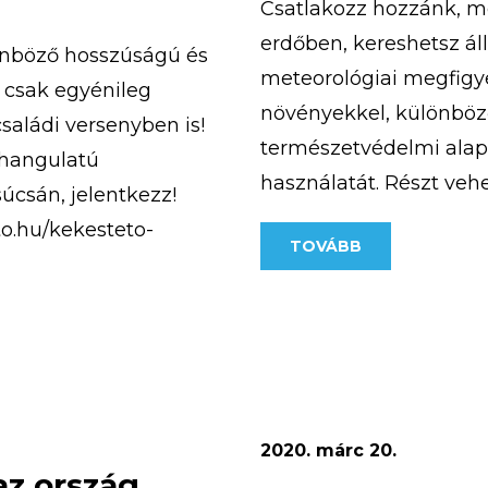
Csatlakozz hozzánk, m
erdőben, kereshetsz ál
önböző hosszúságú és
meteorológiai megfigye
 csak egyénileg
növényekkel, különböző
családi versenyben is!
természetvédelmi alapi
 hangulatú
használatát. Részt veh
úcsán, jelentkezz!
kiránduláson, aranymo
to.hu/kekesteto-
TOVÁBB
megismerheted a turista
. Számítunk rád, mert
bobozhatsz, számháború
Az 5 napos tábor időpon
2020. márc 20.
az ország