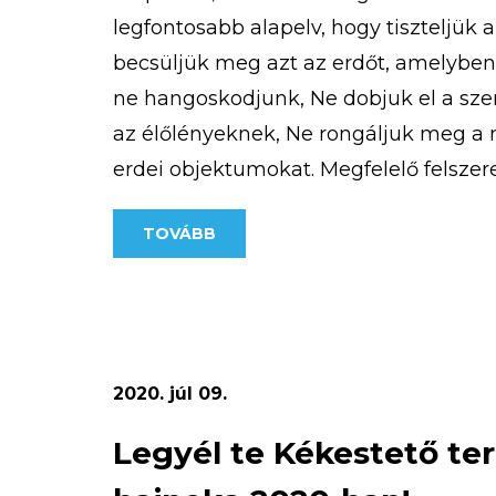
legfontosabb alapelv, hogy tiszteljük 
becsüljük meg azt az erdőt, amelybe
ne hangoskodjunk, Ne dobjuk el a sz
az élőlényeknek, Ne rongáljuk meg a m
erdei objektumokat. Megfelelő felszere
Fontos, hogy akár hosszabb, akár rövid
TOVÁBB
2020. júl 09.
Legyél te Kékestető te