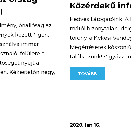
Közérdekű in
!
Kedves Látogatóink! A 
rélmény, önállóság az
mától bizonytalan idei
nyek között? Igen,
torony, a Kékesi Vendég
asználva immár
Megértésetek köszönjü
ználói felülete a
találkozunk! Vigyázzu
tőséget nyújt a
en. Kékestetőn négy,
TOVÁBB
hető el. A
 hogy olyan
2020. jan 16.