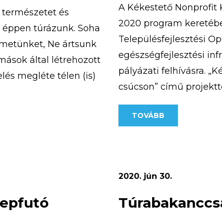
A Kékestető Nonprofit K
a természetet és
2020 program keretében
n éppen túrázunk. Soha
Településfejlesztési O
emetünket, Ne ártsunk
egészségfejlesztési inf
ások által létrehozott
pályázati felhívásra. „
lés megléte télen (is)
csúcson” című projektte
ebb túrát […]
európai uniós támogatá
TOVÁBB
átadásra került a pály
ösvény, amely a […]
2020. jún 30.
repfutó
Túrabakanccsa