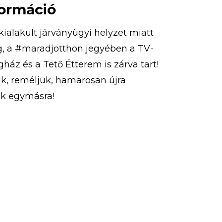
formáció
kialakult járványügyi helyzet miatt
g, a #maradjotthon jegyében a TV-
ház és a Tető Étterem is zárva tart!
k, reméljük, hamarosan újra
nk egymásra!