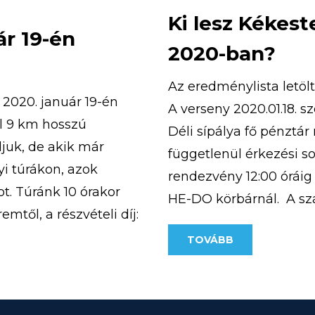
Ki lesz Kékes
ár 19-én
2020-ban?
Az eredménylista letöl
2020. január 19-én
A verseny 2020.01.18. s
el 9 km hosszú
Déli sípálya fő pénztá
juk, de akik már
függetlenül érkezési so
yi túrákon, azok
rendezvény 12:00 óráig
ot. Túránk 10 órakor
HE-DO körbárnál. A s
mtől, a részvételi díj:
személy tartózkodhat.
]
TOVÁBB
megfelelően lehet majd