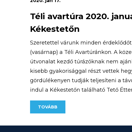
2020. jan 17.
Téli avartúra 2020. janu
Kékestetőn
Szeretettel várunk minden érdeklődőt 
(vasárnap) a Téli Avartúránkon. A köz
útvonalat kezdő túrázóknak nem ajánl
kisebb gyakorisággal részt vettek heg
gördülékenyen tudják teljesíteni a táv
indul a Kékestetőn található Tető Éttere
500 Ft/fő A pontos útvonal az alábbi […
TOVÁBB