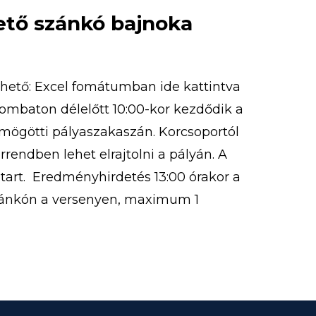
tető szánkó bajnoka
thető: Excel fomátumban ide kattintva
zombaton délelőtt 10:00-kor kezdődik a
r mögötti pályaszakaszán. Korcsoportól
rrendben lehet elrajtolni a pályán. A
 tart. Eredményhirdetés 13:00 órakor a
zánkón a versenyen, maximum 1
 A versenyre korcsoportoknak
 nevezni […]