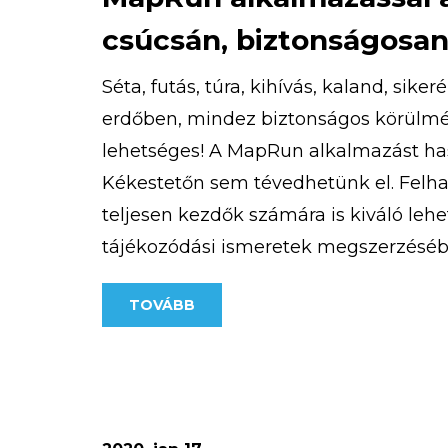
csúcsán, biztonságosan
Séta, futás, túra, kihívás, kaland, sike
erdőben, mindez biztonságos körülmé
lehetséges! A MapRun alkalmazást h
Kékestetőn sem tévedhetünk el. Felhas
teljesen kezdők számára is kiváló lehe
tájékozódási ismeretek megszerzéséb
különböző nehézségű MapRun pálya ér
TOVÁBB
kivitelezésnél egyik fő szempont volt,
nyomvonalakat […]