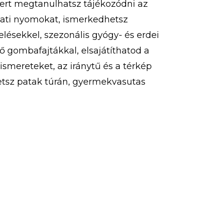
ert megtanulhatsz tájékozódni az
lati nyomokat, ismerkedhetsz
lésekkel, szezonális gyógy- és erdei
 gombafajtákkal, elsajátíthatod a
smereteket, az iránytű és a térkép
etsz patak túrán, gyermekvasutas
sáson, túrázhatsz, eközben pedig
jelzéseket is. Ezeken felül
zhatsz, libegőzhetsz, strandolhatsz!
tja […]