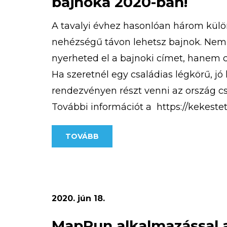
bajnoka 2020-ban!
A tavalyi évhez hasonlóan három kül
nehézségű távon lehetsz bajnok. Nem
nyerheted el a bajnoki címet, hanem 
Ha szeretnél egy családias légkörű, jó
rendezvényen részt venni az ország cs
További információt a https://kekeste
terepfuto-verseny/ weboldalon találsz
TOVÁBB
magasan a legjobb!
2020. jún 18.
MapRun alkalmazással 