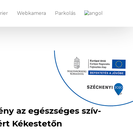
rier
Webkamera
Parkolás
ény az egészséges szív-
ért Kékestetőn