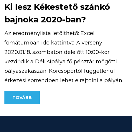
Ki lesz Kékestető szánkó
bajnoka 2020-ban?
Az eredménylista letölthető: Excel
fomátumban ide kattintva A verseny
2020.01.18. szombaton délelőtt 10:00-kor
kezdődik a Déli sípálya fő pénztár mögötti
pályaszakaszán. Korcsoportól függetlenül
érkezési sorrendben lehet elrajtolni a pályán.
A rendezvény 12:00 óráig tart.
TOVÁBB
Eredményhirdetés 13:00 órakor a HE-DO
körbárnál. A szánkón a versenyen, maximum
1 személy tartózkodhat. A versenyre
korcsoportoknak megfelelően lehet majd