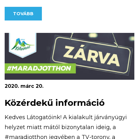
lehetőséget nyújt a tájékozódási ismeretek
TOVÁBB
megszerzésében. Kékestetőn négy,
különböző nehézségű MapRun pálya érhető
el. A kivitelezésnél egyik fő szempont volt,
hogy olyan nyomvonalakat […]
2020. márc 20.
Közérdekű információ
Kedves Látogatóink! A kialakult járványügyi
helyzet miatt mától bizonytalan ideig, a
#maradjotthon jegyében a TV-torony, a