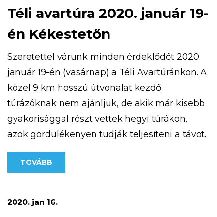
Téli avartúra 2020. január 19-
én Kékestetőn
Szeretettel várunk minden érdeklődőt 2020.
január 19-én (vasárnap) a Téli Avartúránkon. A
közel 9 km hosszú útvonalat kezdő
túrázóknak nem ajánljuk, de akik már kisebb
gyakorisággal részt vettek hegyi túrákon,
azok gördülékenyen tudják teljesíteni a távot.
Túránk 10 órakor indul a Kékestetőn található
TOVÁBB
Tető Étteremtől, a részvételi díj: 500 Ft/fő A
pontos útvonal az alábbi […]
2020. jan 16.