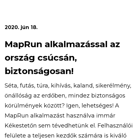
gyermekvasutas kiránduláson, aranymosáson,
túrázhatsz, eközben pedig megismerheted a
turistajelzéseket is. Ezeken felül bobozhatsz,
2020. jún 18.
számháborúzhatsz, libegőzhetsz,
strandolhatsz! Az 5 napos tábor időpontja […]
MapRun alkalmazással az
ország csúcsán,
biztonságosan!
Séta, futás, túra, kihívás, kaland, sikerélmény,
önállóság az erdőben, mindez biztonságos
körülmények között? Igen, lehetséges! A
MapRun alkalmazást használva immár
Kékestetőn sem tévedhetünk el. Felhasználói
felülete a teljesen kezdők számára is kiváló