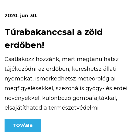
terepfuto-verseny/ weboldalon találsz.
Számítunk rád, mert magasan a legjobb!
2020. jún 30.
Túrabakanccsal a zöld
erdőben!
Csatlakozz hozzánk, mert megtanulhatsz
tájékozódni az erdőben, kereshetsz állati
nyomokat, ismerkedhetsz meteorológiai
megfigyelésekkel, szezonális gyógy- és erdei
növényekkel, különböző gombafajtákkal,
elsajátíthatod a természetvédelmi
alapismereteket, az iránytű és a térkép
TOVÁBB
használatát. Részt vehetsz patak túrán,