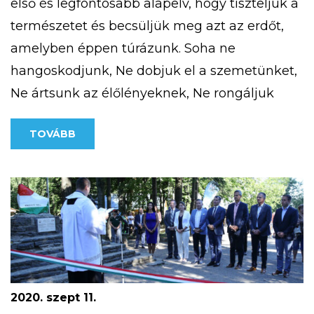
első és legfontosabb alapelv, hogy tiszteljük a
természetet és becsüljük meg azt az erdőt,
amelyben éppen túrázunk. Soha ne
hangoskodjunk, Ne dobjuk el a szemetünket,
Ne ártsunk az élőlényeknek, Ne rongáljuk
meg a mások által létrehozott erdei
TOVÁBB
objektumokat. Megfelelő felszerelés megléte
télen (is) Fontos, hogy akár hosszabb, akár
rövidebb túrát […]
2020. szept 11.