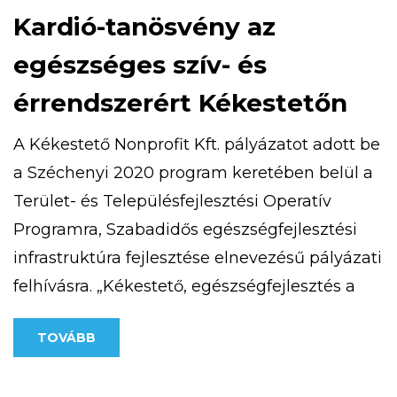
Kardió-tanösvény az
egészséges szív- és
érrendszerért Kékestetőn
A Kékestető Nonprofit Kft. pályázatot adott be
a Széchenyi 2020 program keretében belül a
Terület- és Településfejlesztési Operatív
Programra, Szabadidős egészségfejlesztési
infrastruktúra fejlesztése elnevezésű pályázati
felhívásra. „Kékestető, egészségfejlesztés a
csúcson” című projekttel 25 millió forint vissza
TOVÁBB
nem térítendő európai uniós támogatást
nyert. 2020. szeptember 9-én átadásra került