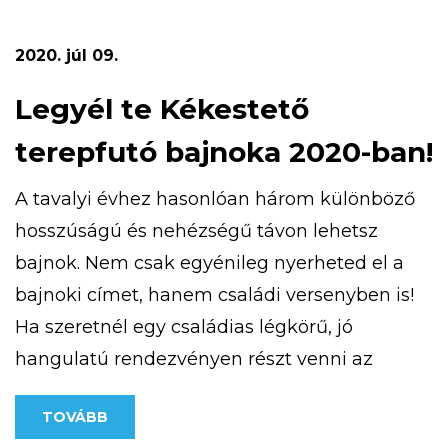
a pályázat részeként megvalósult kardió
ösvény, amely a […]
2020. júl 09.
Legyél te Kékestető
terepfutó bajnoka 2020-ban!
A tavalyi évhez hasonlóan három különböző
hosszúságú és nehézségű távon lehetsz
bajnok. Nem csak egyénileg nyerheted el a
bajnoki címet, hanem családi versenyben is!
Ha szeretnél egy családias légkörű, jó
hangulatú rendezvényen részt venni az
ország csúcsán, jelentkezz! További
TOVÁBB
információt a https://kekesteto.hu/kekesteto-