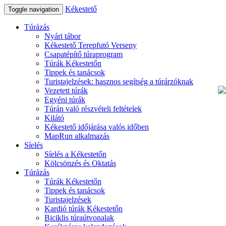
Kékestető
Toggle navigation
Túrázás
Nyári tábor
Kékestető Terepfutó Verseny
Csapatépítő túraprogram
Túrák Kékestetőn
Tippek és tanácsok
Turistajelzések: hasznos segítség a túrárzóknak
Vezetett túrák
Egyéni túrák
Túrán való részvételi feltételek
Kilátó
Kékestető időjárása valós időben
MapRun alkalmazás
Síelés
Síelés a Kékestetőn
Kölcsönzés és Oktatás
Túrázás
Túrák Kékestetőn
Tippek és tanácsok
Turistajelzések
Kardió túrák Kékestetőn
Biciklis túraútvonalak