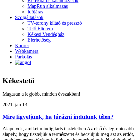
Kerékpáros kalandozások
MapRun alkalmazás
Időjárás
Szolgáltatások
TV-torony kilátó és presszó
Tető Étterem
Kékesi Vendégház
Elérhetőség
Karrier
Webkamera
Parkolás
Kékestető
Magasan a legjobb, minden évszakban!
2021. jan 13.
Mire figyeljünk, ha túrázni indulunk télen?
Alapelvek, amiket mindig tarts tiszteletben Az első és legfontosabb
alapelv, hogy tiszteljük a természetet és becsüljük meg azt az erdőt,
amelyben éppen túrázunk. Soha ne hangoskodjunk, Ne dobjuk el a