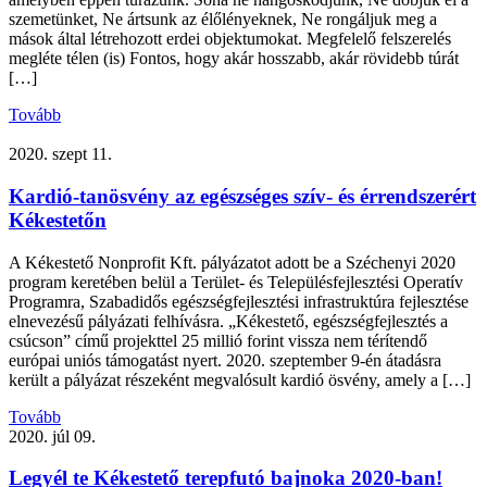
szemetünket, Ne ártsunk az élőlényeknek, Ne rongáljuk meg a
mások által létrehozott erdei objektumokat. Megfelelő felszerelés
megléte télen (is) Fontos, hogy akár hosszabb, akár rövidebb túrát
[…]
Tovább
2020. szept 11.
Kardió-tanösvény az egészséges szív- és érrendszerért
Kékestetőn
A Kékestető Nonprofit Kft. pályázatot adott be a Széchenyi 2020
program keretében belül a Terület- és Településfejlesztési Operatív
Programra, Szabadidős egészségfejlesztési infrastruktúra fejlesztése
elnevezésű pályázati felhívásra. „Kékestető, egészségfejlesztés a
csúcson” című projekttel 25 millió forint vissza nem térítendő
európai uniós támogatást nyert. 2020. szeptember 9-én átadásra
került a pályázat részeként megvalósult kardió ösvény, amely a […]
Tovább
2020. júl 09.
Legyél te Kékestető terepfutó bajnoka 2020-ban!