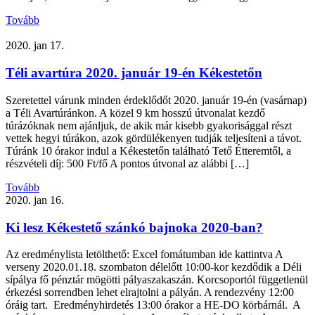
Tovább
2020. jan 17.
Téli avartúra 2020. január 19-én Kékestetőn
Szeretettel várunk minden érdeklődőt 2020. január 19-én (vasárnap)
a Téli Avartúránkon. A közel 9 km hosszú útvonalat kezdő
túrázóknak nem ajánljuk, de akik már kisebb gyakorisággal részt
vettek hegyi túrákon, azok gördülékenyen tudják teljesíteni a távot.
Túránk 10 órakor indul a Kékestetőn található Tető Étteremtől, a
részvételi díj: 500 Ft/fő A pontos útvonal az alábbi […]
Tovább
2020. jan 16.
Ki lesz Kékestető szánkó bajnoka 2020-ban?
Az eredménylista letölthető: Excel fomátumban ide kattintva A
verseny 2020.01.18. szombaton délelőtt 10:00-kor kezdődik a Déli
sípálya fő pénztár mögötti pályaszakaszán. Korcsoportól függetlenül
érkezési sorrendben lehet elrajtolni a pályán. A rendezvény 12:00
óráig tart. Eredményhirdetés 13:00 órakor a HE-DO körbárnál. A