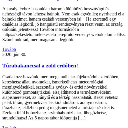
A tavalyi évhez hasonlóan három különböző hosszúságú és
nehézségű távon lehetsz bajnok. Nem csak egyénileg nyerheted el a
bajnoki címet, hanem családi versenyben is! Ha szeretnél egy
családias légkörű, jó hangulatú rendezvényen részt venni az ország
csúcsán, jelentkezz! További információt a
https://kekesteto.hu/kekesteto-terepfuto-verseny/ weboldalon találsz.
Számítunk rád, mert magasan a legjobb!
Tovább
2020. jún 30.
Túrabakanccsal a zöld erdőben!
Csatlakozz hozzánk, mert megtanulhatsz tájékozódni az erdőben,
kereshetsz állati nyomokat, ismerkedhetsz meteorológiai
megfigyelésekkel, szezonális gyógy- és erdei növényekkel,
különböző gombafajtákkal, elsajátíthatod a természetvédelmi
alapismereteket, az iránytű és a térkép használatát. Részt vehetsz
patak túrán, gyermekvasutas kiránduláson, aranymosáson,
túrázhatsz, eközben pedig megismerheted a turistajelzéseket is.
Ezeken felül bobozhatsz, számháborúzhatsz, libegőzhetsz,
strandolhatsz! Az 5 napos tábor időpontja […]
Tovább