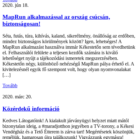
2020. jún 18.
MapRun alkalmazással az ország csúcsán,
biztonságosan!
Séta, futás, túra, kihívás, kaland, sikerélmény, önállóság az erdőben,
mindez biztonságos körülmények között? Igen, lehetséges! A
MapRun alkalmazást használva immár Kékestetőn sem tévedhetünk
el. Felhasználói felülete a teljesen kezdők számára is kiváló
lehetőséget nyújt a tájékozódási ismeretek megszerzésében.
Kékestetőn négy, különböző nehézségű MapRun pálya érhető el. A
kivitelezésnél egyik fő szempont volt, hogy olyan nyomvonalakat
[…]
Tovább
2020. márc 20.
Közérdekű információ
Kedves Látogatóink! A kialakult járványügyi helyzet miatt mától
bizonytalan ideig, a #maradjotthon jegyében a TV-torony, a Kékesi
Vendégház és a Tető Étterem is zárva tart! Megértésetek köszönjük,
reméljük, hamarosan újra találkozunk! Vigyázzunk egymásra!