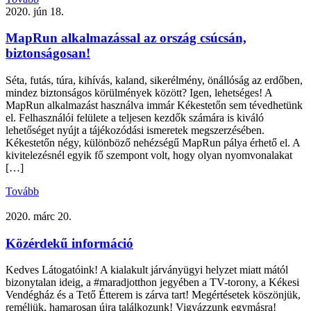
2020. jún 18.
MapRun alkalmazással az ország csúcsán,
biztonságosan!
Séta, futás, túra, kihívás, kaland, sikerélmény, önállóság az erdőben,
mindez biztonságos körülmények között? Igen, lehetséges! A
MapRun alkalmazást használva immár Kékestetőn sem tévedhetünk
el. Felhasználói felülete a teljesen kezdők számára is kiváló
lehetőséget nyújt a tájékozódási ismeretek megszerzésében.
Kékestetőn négy, különböző nehézségű MapRun pálya érhető el. A
kivitelezésnél egyik fő szempont volt, hogy olyan nyomvonalakat
[…]
Tovább
2020. márc 20.
Közérdekű információ
Kedves Látogatóink! A kialakult járványügyi helyzet miatt mától
bizonytalan ideig, a #maradjotthon jegyében a TV-torony, a Kékesi
Vendégház és a Tető Étterem is zárva tart! Megértésetek köszönjük,
reméljük, hamarosan újra találkozunk! Vigyázzunk egymásra!