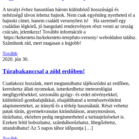
A tavalyi évhez hasonlóan három különböző hosszúságú és
nehézségű távon lehetsz bajnok. Nem csak egyénileg nyerheted el a
bajnoki címet, hanem családi versenyben is! Ha szeretnél egy
családias légkörű, jó hangulatú rendezvényen részt venni az ország
csúcsán, jelentkezz! További információt a
https://kekesteto.hu/kekesteto-terepfuto-verseny/ weboldalon találsz.
Számítunk rád, mert magasan a legjobb!
Tovább
2020. jún 30.
Túrabakanccsal a zöld erdőben!
Csatlakozz hozzánk, mert megtanulhatsz tájékozódni az erdőben,
kereshetsz állati nyomokat, ismerkedhetsz meteorológiai
megfigyelésekkel, szezonális gyógy- és erdei növényekkel,
különböző gombafajtákkal, elsajátíthatod a természetvédelmi
alapismereteket, az iránytű és a térkép használatát. Részt vehetsz
patak túrán, gyermekvasutas kiránduláson, aranymosáson,
túrázhatsz, eközben pedig megismerheted a turistajelzéseket is.
Ezeken felül bobozhatsz, számháborúzhatsz, libegőzhetsz,
strandolhatsz! Az 5 napos tábor időpontja […]
Tovább