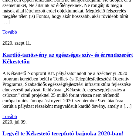
szemetünket, Ne ártsunk az élőlényeknek, Ne rongáljuk meg a
mások által létrehozott erdei objektumokat. Megfelelő felszerelés
megléte télen (is) Fontos, hogy akár hosszabb, akár rövidebb túrát
[…]
Tovább
2020. szept 11.
Kardió-tanösvény az egészséges szív- és érrendszerért
Kékestetőn
A Kékestető Nonprofit Kft. pályázatot adott be a Széchenyi 2020
program keretében belül a Terület- és Településfejlesztési Operatív
Programra, Szabadidős egészségfejlesztési infrastruktúra fejlesztése
elnevezésű pályázati felhívásra. „Kékestető, egészségfejlesztés a
csúcson” című projekttel 25 millió forint vissza nem térítendő
európai uniós támogatást nyert. 2020. szeptember 9-én átadásra
került a pályázat részeként megvalósult kardió ösvény, amely a […]
Tovább
2020. júl 09.
Legyél te Kékestető terepfutó bajnoka 2020-ban!