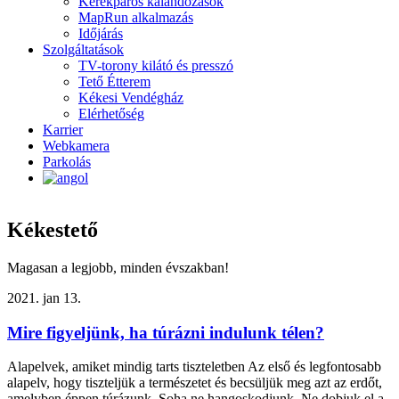
Kerékpáros kalandozások
MapRun alkalmazás
Időjárás
Szolgáltatások
TV-torony kilátó és presszó
Tető Étterem
Kékesi Vendégház
Elérhetőség
Karrier
Webkamera
Parkolás
Kékestető
Magasan a legjobb, minden évszakban!
2021. jan 13.
Mire figyeljünk, ha túrázni indulunk télen?
Alapelvek, amiket mindig tarts tiszteletben Az első és legfontosabb
alapelv, hogy tiszteljük a természetet és becsüljük meg azt az erdőt,
amelyben éppen túrázunk. Soha ne hangoskodjunk, Ne dobjuk el a