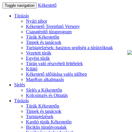
Kékestető
Toggle navigation
Túrázás
Nyári tábor
Kékestető Terepfutó Verseny
Csapatépítő túraprogram
Túrák Kékestetőn
Tippek és tanácsok
Turistajelzések: hasznos segítség a túrárzóknak
Vezetett túrák
Egyéni túrák
Túrán való részvételi feltételek
Kilátó
Kékestető időjárása valós időben
MapRun alkalmazás
Síelés
Síelés a Kékestetőn
Kölcsönzés és Oktatás
Túrázás
Túrák Kékestetőn
Tippek és tanácsok
Turistajelzések
Kardió túrák Kékestetőn
Biciklis túraútvonalak