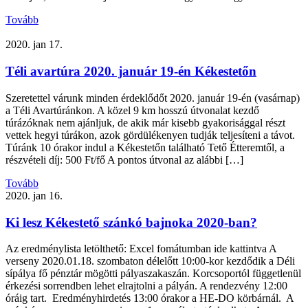
Tovább
2020. jan 17.
Téli avartúra 2020. január 19-én Kékestetőn
Szeretettel várunk minden érdeklődőt 2020. január 19-én (vasárnap)
a Téli Avartúránkon. A közel 9 km hosszú útvonalat kezdő
túrázóknak nem ajánljuk, de akik már kisebb gyakorisággal részt
vettek hegyi túrákon, azok gördülékenyen tudják teljesíteni a távot.
Túránk 10 órakor indul a Kékestetőn található Tető Étteremtől, a
részvételi díj: 500 Ft/fő A pontos útvonal az alábbi […]
Tovább
2020. jan 16.
Ki lesz Kékestető szánkó bajnoka 2020-ban?
Az eredménylista letölthető: Excel fomátumban ide kattintva A
verseny 2020.01.18. szombaton délelőtt 10:00-kor kezdődik a Déli
sípálya fő pénztár mögötti pályaszakaszán. Korcsoportól függetlenül
érkezési sorrendben lehet elrajtolni a pályán. A rendezvény 12:00
óráig tart. Eredményhirdetés 13:00 órakor a HE-DO körbárnál. A