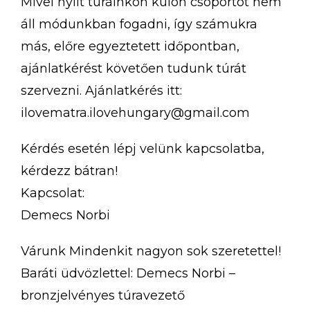
Mivel nyílt túráinkon külön csoportot nem
áll módunkban fogadni, így számukra
más, előre egyeztetett időpontban,
ajánlatkérést követően tudunk túrát
szervezni. Ajánlatkérés itt:
ilovematra.ilovehungary@gmail.com
Kérdés esetén lépj velünk kapcsolatba,
kérdezz bátran!
Kapcsolat:
Demecs Norbi
Várunk Mindenkit nagyon sok szeretettel!
Baráti üdvözlettel: Demecs Norbi –
bronzjelvényes túravezető