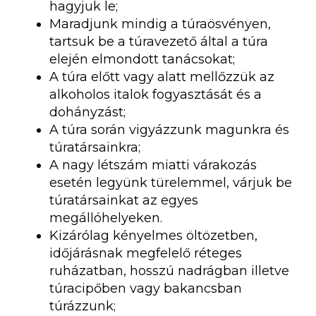
hagyjuk le;
Maradjunk mindig a túraösvényen,
tartsuk be a túravezető által a túra
elején elmondott tanácsokat;
A túra előtt vagy alatt mellőzzük az
alkoholos italok fogyasztását és a
dohányzást;
A túra során vigyázzunk magunkra és
túratársainkra;
A nagy létszám miatti várakozás
esetén legyünk türelemmel, várjuk be
túratársainkat az egyes
megállóhelyeken.
Kizárólag kényelmes öltözetben,
időjárásnak megfelelő réteges
ruházatban, hosszú nadrágban illetve
túracipőben vagy bakancsban
túrázzunk;