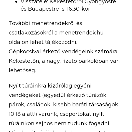
Visszafelé: Kékestetőről Gyöngyösre
és Budapestre is: 16.30-kor
További menetrendekről és
csatlakozásokról a menetrendek.hu
oldalon lehet tájékozódni.
Gépkocsival érkező vendégeink számára
Kékestetőn, a nagy, fizető parkolóban van
lehetőség.
Nyílt túráinkra kizárólag egyéni
vendégeket (egyedül érkező túrázók,
párok, családok, kisebb baráti társaságok
10 fő alatt!) várunk, csoportokat nyílt
túráinkon sajnos nem tudunk fogadni.