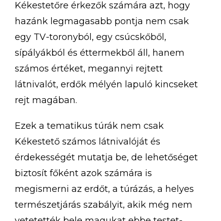
Kékestetőre érkezők számára azt, hogy
hazánk legmagasabb pontja nem csak
egy TV-toronyból, egy csúcskőből,
sípályákból és éttermekből áll, hanem
számos értéket, megannyi rejtett
látnivalót, erdők mélyén lapuló kincseket
rejt magában.
Ezek a tematikus túrák nem csak
Kékestető számos látnivalóját és
érdekességét mutatja be, de lehetőséget
biztosít főként azok számára is
megismerni az erdőt, a túrázás, a helyes
természetjárás szabályit, akik még nem
vetetették bele magukat ebbe testet-