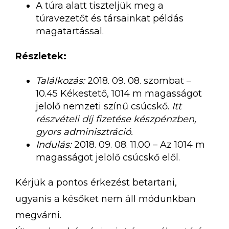
A túra alatt tiszteljük meg a
túravezetőt és társainkat példás
magatartással.
Részletek:
Találkozás:
2018. 09. 08. szombat –
10.45 Kékestető, 1014 m magasságot
jelölő nemzeti színű csúcskő.
Itt
részvételi díj fizetése készpénzben,
gyors adminisztráció.
Indulás:
2018. 09. 08. 11.00 – Az 1014 m
magasságot jelölő csúcskő elől.
Kérjük a pontos érkezést betartani,
ugyanis a későket nem áll módunkban
megvárni.