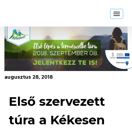
Kékestető
Toggl
naviga
augusztus 28, 2018
Első szervezett
túra a Kékesen