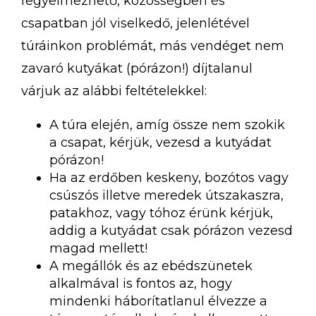
fegyelmezhető, közösségben és
csapatban jól viselkedő, jelenlétével
túráinkon problémát, más vendéget nem
zavaró kutyákat (pórázon!) díjtalanul
várjuk az alábbi feltételekkel:
A túra elején, amíg össze nem szokik
a csapat, kérjük, vezesd a kutyádat
pórázon!
Ha az erdőben keskeny, bozótos vagy
csúszós illetve meredek útszakaszra,
patakhoz, vagy tóhoz érünk kérjük,
addig a kutyádat csak pórázon vezesd
magad mellett!
A megállók és az ebédszünetek
alkalmával is fontos az, hogy
mindenki háborítatlanul élvezze a