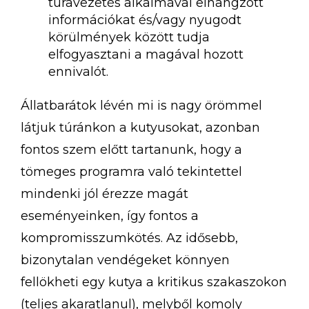
túravezetés alkalmával elhangzott
információkat és/vagy nyugodt
körülmények között tudja
elfogyasztani a magával hozott
ennivalót.
Állatbarátok lévén mi is nagy örömmel
látjuk túránkon a kutyusokat, azonban
fontos szem előtt tartanunk, hogy a
tömeges programra való tekintettel
mindenki jól érezze magát
eseményeinken, így fontos a
kompromisszumkötés. Az idősebb,
bizonytalan vendégeket könnyen
fellökheti egy kutya a kritikus szakaszokon
(teljes akaratlanul), melyből komoly