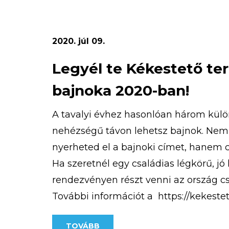
2020. júl 09.
Legyél te Kékestető te
bajnoka 2020-ban!
A tavalyi évhez hasonlóan három kül
nehézségű távon lehetsz bajnok. Nem
nyerheted el a bajnoki címet, hanem 
Ha szeretnél egy családias légkörű, jó
rendezvényen részt venni az ország cs
További információt a https://kekeste
terepfuto-verseny/ weboldalon találsz
TOVÁBB