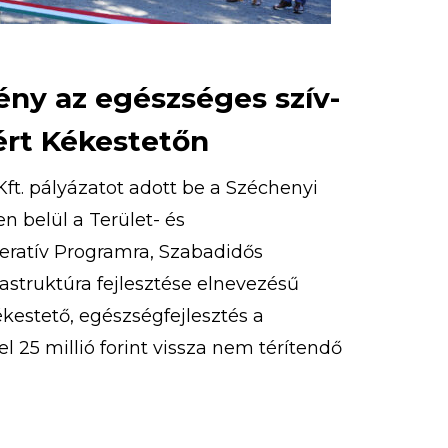
ény az egészséges szív-
ért Kékestetőn
ft. pályázatot adott be a Széchenyi
 belül a Terület- és
peratív Programra, Szabadidős
rastruktúra fejlesztése elnevezésű
Kékestető, egészségfejlesztés a
l 25 millió forint vissza nem térítendő
st nyert. 2020. szeptember 9-én
ázat részeként megvalósult kardió