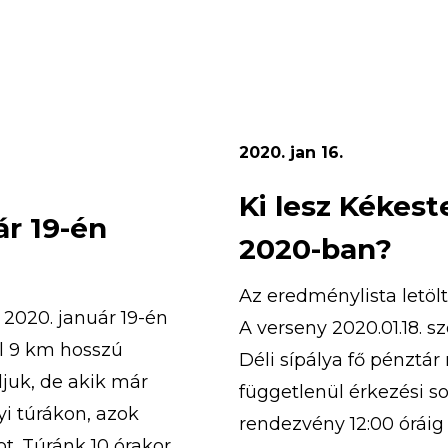
hető el. A
 hogy olyan
2020. jan 16.
Ki lesz Kékes
ár 19-én
2020-ban?
Az eredménylista letöl
2020. január 19-én
A verseny 2020.01.18. s
el 9 km hosszú
Déli sípálya fő pénztá
juk, de akik már
függetlenül érkezési so
yi túrákon, azok
rendezvény 12:00 óráig
ot. Túránk 10 órakor