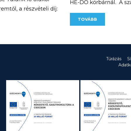
HE-DO körbárnál. A s
mtől, a részvételi díj:
személy tartózkodhat.
]
TOVÁBB
megfelelően lehet majd
Túrázás
S
Adatk