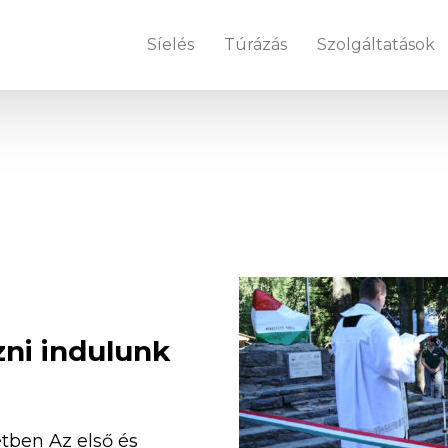
Síelés
Túrázás
Szolgáltatások
zni indulunk
etben Az első és