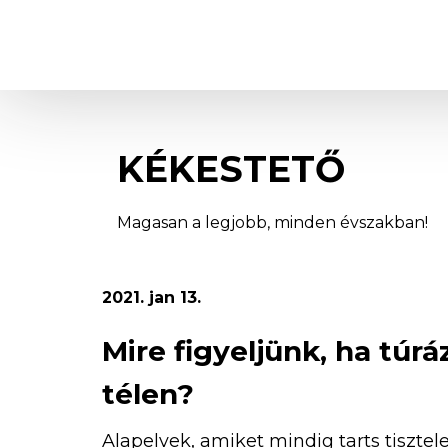
Kékestető
KÉKESTETŐ
Magasan a legjobb, minden évszakban!
2021. jan 13.
Mire figyeljünk, ha túrá
télen?
Alapelvek, amiket mindig tarts tisztel