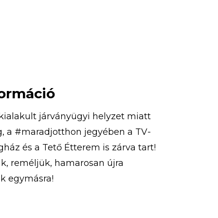
tja […]
formáció
kialakult járványügyi helyzet miatt
g, a #maradjotthon jegyében a TV-
ház és a Tető Étterem is zárva tart!
k, reméljük, hamarosan újra
nk egymásra!