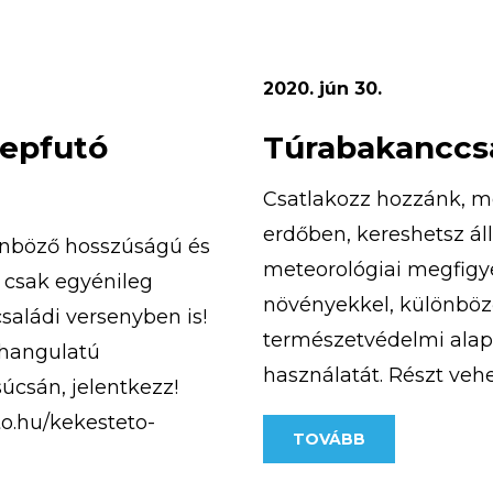
2020. jún 30.
repfutó
Túrabakanccsa
Csatlakozz hozzánk, m
erdőben, kereshetsz ál
önböző hosszúságú és
meteorológiai megfigye
 csak egyénileg
növényekkel, különböző
családi versenyben is!
természetvédelmi alapi
 hangulatú
használatát. Részt veh
úcsán, jelentkezz!
kiránduláson, aranymo
to.hu/kekesteto-
TOVÁBB
megismerheted a turista
. Számítunk rád, mert
bobozhatsz, számháború