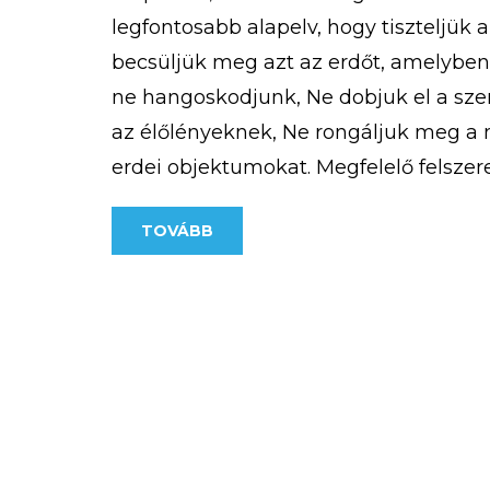
legfontosabb alapelv, hogy tiszteljük 
becsüljük meg azt az erdőt, amelybe
ne hangoskodjunk, Ne dobjuk el a sz
az élőlényeknek, Ne rongáljuk meg a m
erdei objektumokat. Megfelelő felszere
Fontos, hogy akár hosszabb, akár rövid
TOVÁBB