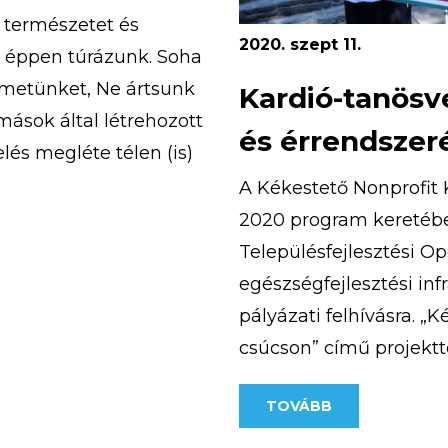
a természetet és
2020. szept 11.
n éppen túrázunk. Soha
emetünket, Ne ártsunk
Kardió-tanösv
ások által létrehozott
és érrendszer
lés megléte télen (is)
ebb túrát […]
A Kékestető Nonprofit K
2020 program keretében
Településfejlesztési O
egészségfejlesztési inf
pályázati felhívásra. „
csúcson” című projektte
európai uniós támogatá
TOVÁBB
átadásra került a pály
ösvény, amely a […]