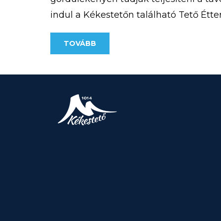
indul a Kékestetőn található Tető Éttere
500 Ft/fő A pontos útvonal az alábbi […
TOVÁBB