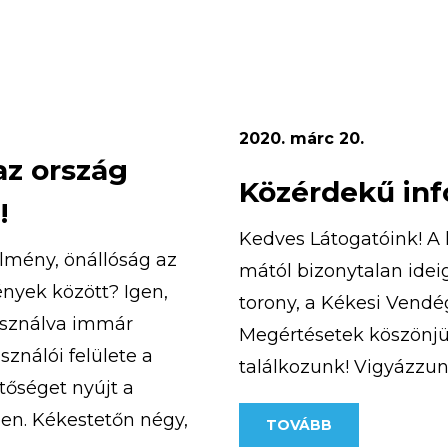
Az 5 napos tábor időpon
2020. márc 20.
az ország
Közérdekű in
!
Kedves Látogatóink! A 
rélmény, önállóság az
mától bizonytalan idei
nyek között? Igen,
torony, a Kékesi Vendég
asználva immár
Megértésetek köszönjü
ználói felülete a
találkozunk! Vigyázzu
tőséget nyújt a
en. Kékestetőn négy,
TOVÁBB