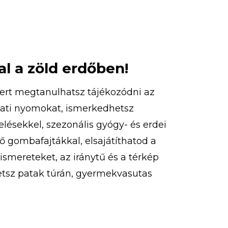
l a zöld erdőben!
ert megtanulhatsz tájékozódni az
lati nyomokat, ismerkedhetsz
lésekkel, szezonális gyógy- és erdei
 gombafajtákkal, elsajátíthatod a
smereteket, az iránytű és a térkép
etsz patak túrán, gyermekvasutas
sáson, túrázhatsz, eközben pedig
jelzéseket is. Ezeken felül
zhatsz, libegőzhetsz, strandolhatsz!