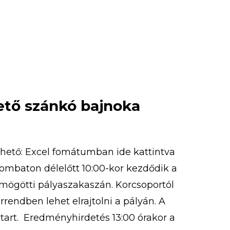
tető szánkó bajnoka
thető: Excel fomátumban ide kattintva
zombaton délelőtt 10:00-kor kezdődik a
r mögötti pályaszakaszán. Korcsoportól
rrendben lehet elrajtolni a pályán. A
 tart. Eredményhirdetés 13:00 órakor a