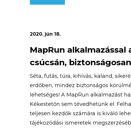
magasan a legjobb!
2020. jún 18.
MapRun alkalmazással 
csúcsán, biztonságosan
Séta, futás, túra, kihívás, kaland, sike
erdőben, mindez biztonságos körülmé
lehetséges! A MapRun alkalmazást h
Kékestetőn sem tévedhetünk el. Felhas
teljesen kezdők számára is kiváló lehe
tájékozódási ismeretek megszerzéséb