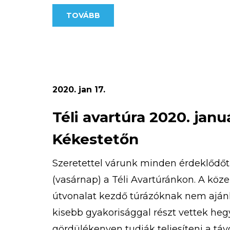
különböző nehézségű MapRun pálya ér
TOVÁBB
kivitelezésnél egyik fő szempont volt,
nyomvonalakat […]
2020. jan 17.
Téli avartúra 2020. janu
Kékestetőn
Szeretettel várunk minden érdeklődőt 
(vasárnap) a Téli Avartúránkon. A köz
útvonalat kezdő túrázóknak nem ajánl
kisebb gyakorisággal részt vettek heg
gördülékenyen tudják teljesíteni a táv