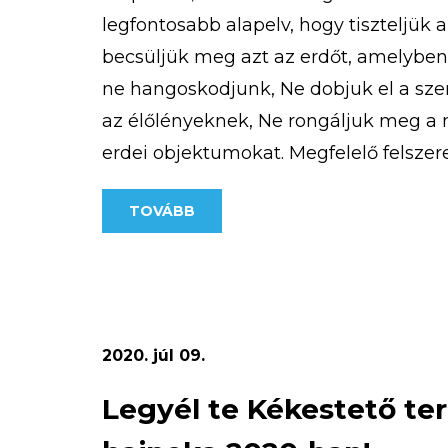
legfontosabb alapelv, hogy tiszteljük 
becsüljük meg azt az erdőt, amelybe
ne hangoskodjunk, Ne dobjuk el a sz
az élőlényeknek, Ne rongáljuk meg a m
erdei objektumokat. Megfelelő felszere
Fontos, hogy akár hosszabb, akár rövid
TOVÁBB
2020. júl 09.
Legyél te Kékestető te