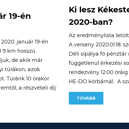
Ki lesz Kékes
ár 19-én
2020-ban?
Az eredménylista letöl
2020. január 19-én
A verseny 2020.01.18. s
el 9 km hosszú
Déli sípálya fő pénztá
juk, de akik már
függetlenül érkezési so
yi túrákon, azok
rendezvény 12:00 óráig
ot. Túránk 10 órakor
HE-DO körbárnál. A s
mtől, a részvételi díj:
személy tartózkodhat.
]
TOVÁBB
megfelelően lehet majd