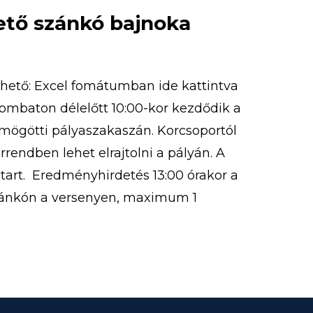
tető szánkó bajnoka
thető: Excel fomátumban ide kattintva
zombaton délelőtt 10:00-kor kezdődik a
r mögötti pályaszakaszán. Korcsoportól
rrendben lehet elrajtolni a pályán. A
 tart. Eredményhirdetés 13:00 órakor a
zánkón a versenyen, maximum 1
 A versenyre korcsoportoknak
 nevezni […]