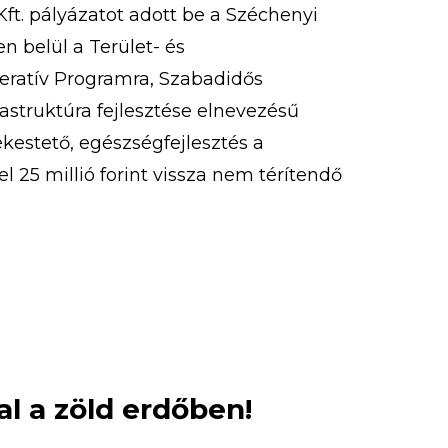
ft. pályázatot adott be a Széchenyi
 belül a Terület- és
peratív Programra, Szabadidős
rastruktúra fejlesztése elnevezésű
Kékestető, egészségfejlesztés a
l 25 millió forint vissza nem térítendő
st nyert. 2020. szeptember 9-én
ázat részeként megvalósult kardió
l a zöld erdőben!