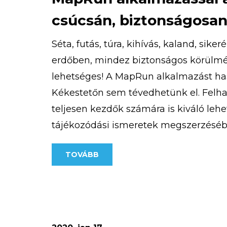
csúcsán, biztonságosan
Séta, futás, túra, kihívás, kaland, sike
erdőben, mindez biztonságos körülmé
lehetséges! A MapRun alkalmazást h
Kékestetőn sem tévedhetünk el. Felhas
teljesen kezdők számára is kiváló lehe
tájékozódási ismeretek megszerzéséb
különböző nehézségű MapRun pálya ér
TOVÁBB
kivitelezésnél egyik fő szempont volt,
nyomvonalakat […]