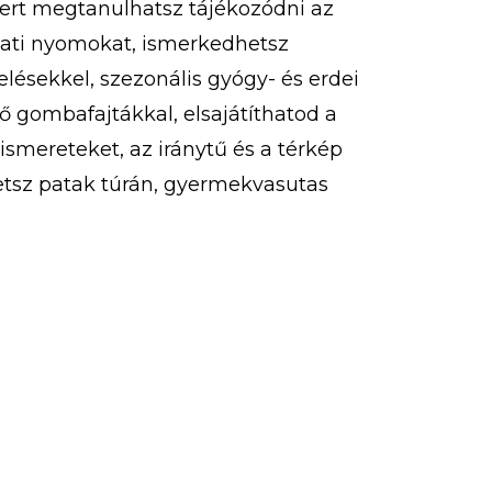
ert megtanulhatsz tájékozódni az
lati nyomokat, ismerkedhetsz
lésekkel, szezonális gyógy- és erdei
 gombafajtákkal, elsajátíthatod a
smereteket, az iránytű és a térkép
etsz patak túrán, gyermekvasutas
sáson, túrázhatsz, eközben pedig
jelzéseket is. Ezeken felül
zhatsz, libegőzhetsz, strandolhatsz!
tja […]