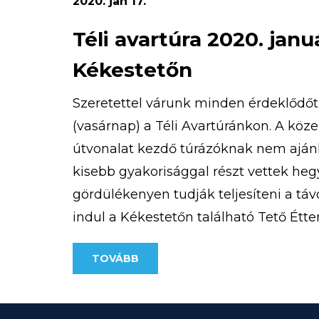
2020. jan 17.
Téli avartúra 2020. janu
Kékestetőn
Szeretettel várunk minden érdeklődőt 
(vasárnap) a Téli Avartúránkon. A köz
útvonalat kezdő túrázóknak nem ajánl
kisebb gyakorisággal részt vettek heg
gördülékenyen tudják teljesíteni a táv
indul a Kékestetőn található Tető Éttere
500 Ft/fő A pontos útvonal az alábbi […
TOVÁBB