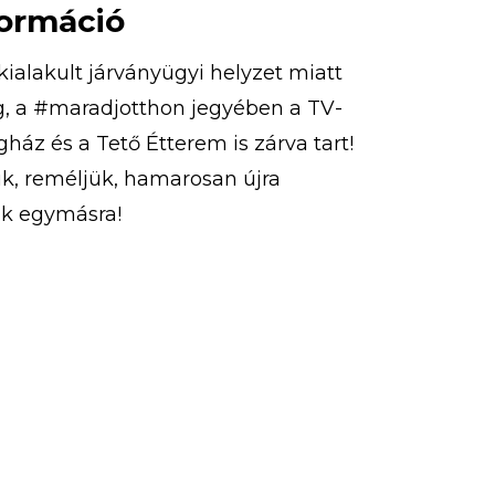
formáció
kialakult járványügyi helyzet miatt
g, a #maradjotthon jegyében a TV-
ház és a Tető Étterem is zárva tart!
k, reméljük, hamarosan újra
nk egymásra!