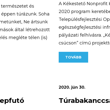
A Kékestető Nonprofit K
a természetet és
2020 program keretében
n éppen túrázunk. Soha
Településfejlesztési O
emetünket, Ne ártsunk
egészségfejlesztési inf
ások által létrehozott
pályázati felhívásra. „
lés megléte télen (is)
csúcson” című projektte
ebb túrát […]
európai uniós támogatá
TOVÁBB
átadásra került a pály
ösvény, amely a […]
2020. jún 30.
repfutó
Túrabakanccsa