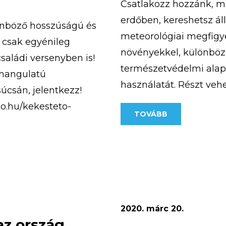
Csatlakozz hozzánk, m
erdőben, kereshetsz ál
önböző hosszúságú és
meteorológiai megfigye
 csak egyénileg
növényekkel, különböző
családi versenyben is!
természetvédelmi alapi
 hangulatú
használatát. Részt veh
úcsán, jelentkezz!
kiránduláson, aranymo
to.hu/kekesteto-
TOVÁBB
megismerheted a turista
. Számítunk rád, mert
bobozhatsz, számháború
Az 5 napos tábor időpon
2020. márc 20.
az ország