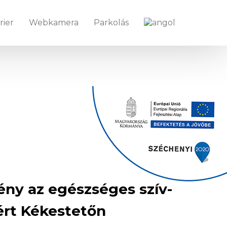
rier
Webkamera
Parkolás
ény az egészséges szív-
ért Kékestetőn