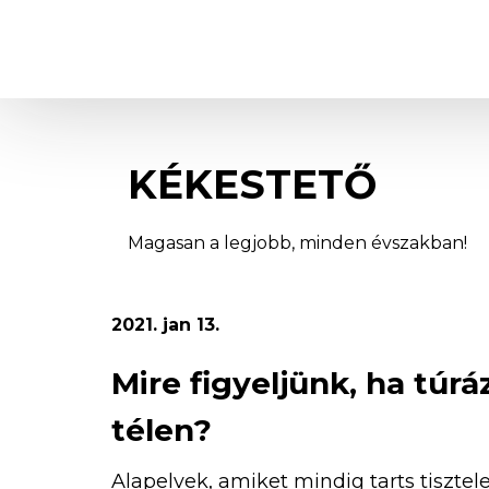
Kékestető
KÉKESTETŐ
Magasan a legjobb, minden évszakban!
2021. jan 13.
Mire figyeljünk, ha túrá
télen?
Alapelvek, amiket mindig tarts tisztel