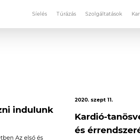
Síelés
Túrázás
Szolgáltatások
Kar
2020. szept 11.
zni indulunk
Kardió-tanösv
és érrendszer
etben Az első és