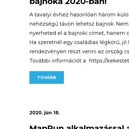
bajnoka 2020-ban!
A tavalyi évhez hasonlóan három kül
nehézségű távon lehetsz bajnok. Nem
nyerheted el a bajnoki címet, hanem 
Ha szeretnél egy családias légkörű, jó
rendezvényen részt venni az ország cs
További információt a https://kekeste
terepfuto-verseny/ weboldalon találsz
TOVÁBB
magasan a legjobb!
2020. jún 18.
MapRun alkalmazással 