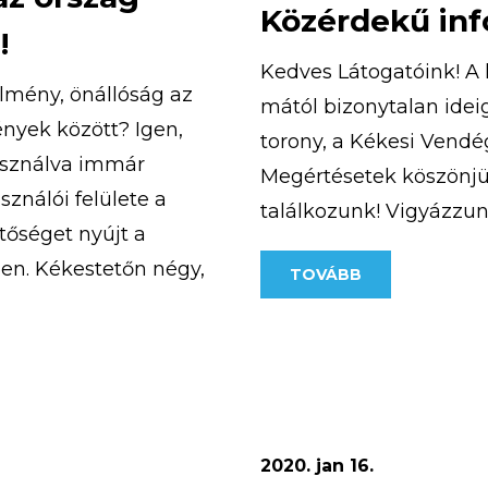
Közérdekű in
!
Kedves Látogatóink! A 
rélmény, önállóság az
mától bizonytalan idei
nyek között? Igen,
torony, a Kékesi Vendég
asználva immár
Megértésetek köszönjü
ználói felülete a
találkozunk! Vigyázzu
tőséget nyújt a
en. Kékestetőn négy,
TOVÁBB
hető el. A
 hogy olyan
2020. jan 16.