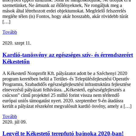
szemetünket, Ne ártsunk az élőlényeknek, Ne rongáljuk meg a
mások által létrehozott erdei objektumokat. Megfelelő felszerelés
megléte télen (is) Fontos, hogy akár hosszabb, akár rövidebb túrát
[…]
Tovább
2020. szept 11.
Kardió-tanösvény az egészséges szív- és érrendszerért
Kékestetőn
A Kékestető Nonprofit Kft. pályázatot adott be a Széchenyi 2020
program keretében belül a Terület- és Településfejlesztési Operatív
Programra, Szabadidős egészségfejlesztési infrastruktúra fejlesztése
elnevezésű pályázati felhívásra. „Kékestető, egészségfejlesztés a
csúcson” című projekttel 25 millió forint vissza nem térítendő
európai uniós támogatást nyert. 2020. szeptember 9-én átadásra
került a pályázat részeként megvalósult kardió ösvény, amely a […]
Tovább
2020. júl 09.
Legyél te Kékestető terepfutó bajnoka 2020-ban!