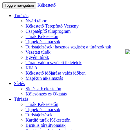
Kékestető
Toggle navigation
Túrázás
Nyári tábor
Kékestető Terepfutó Verseny
Csapatépítő túraprogram
Túrák Kékestetőn
Tippek és tanácsok
Turistajelzések: hasznos segítség a túrárzóknak
Vezetett túrák
Egyéni túrák
Túrán való részvételi feltételek
Kilátó
Kékestető időjárása valós időben
MapRun alkalmazás
Síelés
Síelés a Kékestetőn
Kölcsönzés és Oktatás
Túrázás
Túrák Kékestetőn
Tippek és tanácsok
Turistajelzések
Kardió túrák Kékestetőn
Biciklis túraútvonalak