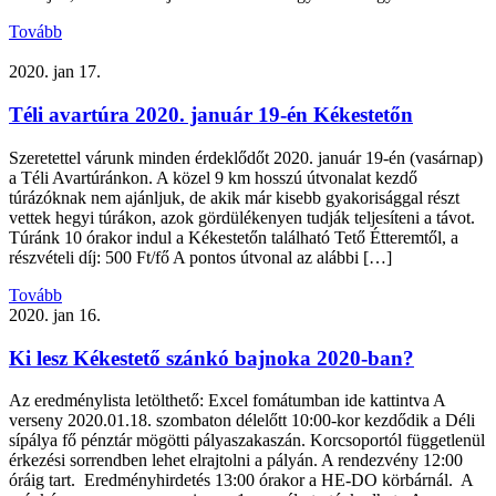
Tovább
2020. jan 17.
Téli avartúra 2020. január 19-én Kékestetőn
Szeretettel várunk minden érdeklődőt 2020. január 19-én (vasárnap)
a Téli Avartúránkon. A közel 9 km hosszú útvonalat kezdő
túrázóknak nem ajánljuk, de akik már kisebb gyakorisággal részt
vettek hegyi túrákon, azok gördülékenyen tudják teljesíteni a távot.
Túránk 10 órakor indul a Kékestetőn található Tető Étteremtől, a
részvételi díj: 500 Ft/fő A pontos útvonal az alábbi […]
Tovább
2020. jan 16.
Ki lesz Kékestető szánkó bajnoka 2020-ban?
Az eredménylista letölthető: Excel fomátumban ide kattintva A
verseny 2020.01.18. szombaton délelőtt 10:00-kor kezdődik a Déli
sípálya fő pénztár mögötti pályaszakaszán. Korcsoportól függetlenül
érkezési sorrendben lehet elrajtolni a pályán. A rendezvény 12:00
óráig tart. Eredményhirdetés 13:00 órakor a HE-DO körbárnál. A