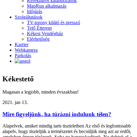
Kerékpáros kalandozások
MapRun alkalmazás
Időjárás
Szolgáltatások
TV-torony kilátó és presszó
Tető Étterem
Kékesi Vendégház
Elérhetőség
Karrier
Webkamera
Parkolás
Kékestető
Magasan a legjobb, minden évszakban!
2021. jan 13.
Mire figyeljünk, ha túrázni indulunk télen?
Alapelvek, amiket mindig tarts tiszteletben Az első és legfontosabb
alapelv, hogy tiszteljük a természetet és becsüljük meg azt az erdőt,
amelyben éppen túrázunk. Soha ne hangoskodjunk, Ne dobjuk el a