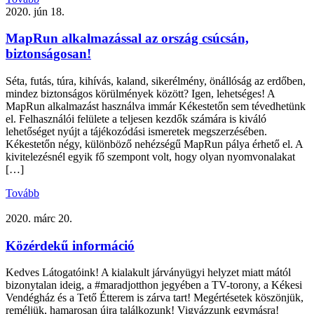
2020. jún 18.
MapRun alkalmazással az ország csúcsán,
biztonságosan!
Séta, futás, túra, kihívás, kaland, sikerélmény, önállóság az erdőben,
mindez biztonságos körülmények között? Igen, lehetséges! A
MapRun alkalmazást használva immár Kékestetőn sem tévedhetünk
el. Felhasználói felülete a teljesen kezdők számára is kiváló
lehetőséget nyújt a tájékozódási ismeretek megszerzésében.
Kékestetőn négy, különböző nehézségű MapRun pálya érhető el. A
kivitelezésnél egyik fő szempont volt, hogy olyan nyomvonalakat
[…]
Tovább
2020. márc 20.
Közérdekű információ
Kedves Látogatóink! A kialakult járványügyi helyzet miatt mától
bizonytalan ideig, a #maradjotthon jegyében a TV-torony, a Kékesi
Vendégház és a Tető Étterem is zárva tart! Megértésetek köszönjük,
reméljük, hamarosan újra találkozunk! Vigyázzunk egymásra!