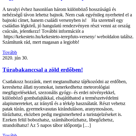
A tavalyi évhez hasonlóan három különböző hosszúságú és
nehézségű távon lehetsz bajnok. Nem csak egyénileg nyerheted el a
bajnoki címet, hanem családi versenyben is! Ha szeretnél egy
családias légkörű, jó hangulatú rendezvényen részt venni az ország
csúcsán, jelentkezz! További információt a
https://kekesteto.hu/kekesteto-terepfuto-verseny/ weboldalon találsz.
Számítunk rád, mert magasan a legjobb!
Tovább
2020. jún 30.
Túrabakanccsal a zöld erdőben!
Csatlakozz hozzánk, mert megtanulhatsz tájékozódni az erdőben,
kereshetsz állati nyomokat, ismerkedhetsz meteorológiai
megfigyelésekkel, szezonális gyógy- és erdei növényekkel,
különböző gombafajtákkal, elsajátíthatod a természetvédelmi
alapismereteket, az iránytű és a térkép használatát. Részt vehetsz
patak túrán, gyermekvasutas kiránduláson, aranymosáson,
túrázhatsz, eközben pedig megismerheted a turistajelzéseket is.
Ezeken felül bobozhatsz, számháborúzhatsz, libegőzhetsz,
strandolhatsz! Az 5 napos tábor időpontja […]
Tovább