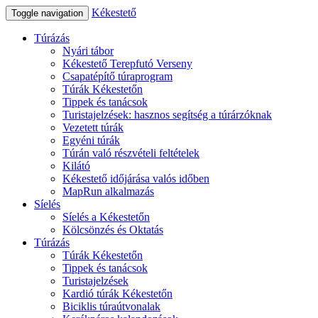
Kékestető
Toggle navigation
Túrázás
Nyári tábor
Kékestető Terepfutó Verseny
Csapatépítő túraprogram
Túrák Kékestetőn
Tippek és tanácsok
Turistajelzések: hasznos segítség a túrárzóknak
Vezetett túrák
Egyéni túrák
Túrán való részvételi feltételek
Kilátó
Kékestető időjárása valós időben
MapRun alkalmazás
Síelés
Síelés a Kékestetőn
Kölcsönzés és Oktatás
Túrázás
Túrák Kékestetőn
Tippek és tanácsok
Turistajelzések
Kardió túrák Kékestetőn
Biciklis túraútvonalak