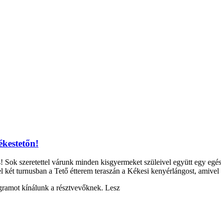
kestetőn!
 Sok szeretettel várunk minden kisgyermeket szüleivel együtt egy egé
két turnusban a Tető étterem teraszán a Kékesi kenyérlángost, amivel n
gramot kínálunk a résztvevőknek. Lesz