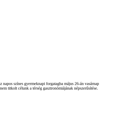
sz napos színes gyermeknapi forgatagba május 26-án vasárnap
em titkolt célunk a térség gasztronómiájának népszerűsítése.