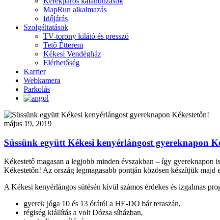
Kerékpáros kalandozások
MapRun alkalmazás
Időjárás
Szolgáltatások
TV-torony kilátó és presszó
Tető Étterem
Kékesi Vendégház
Elérhetőség
Karrier
Webkamera
Parkolás
május 19, 2019
Süssünk együtt Kékesi kenyérlángost gyereknapon Ké
Kékestető magasan a legjobb minden évszakban – így gyereknapon is!
Kékestetőn! Az ország legmagasabb pontján közösen készítjük majd el 
A Kékesi kenyérlángos sütésén kívül számos érdekes és izgalmas pro
gyerek jóga 10 és 13 órától a HE-DO bár teraszán,
régiség kiállítás a volt Dózsa síházban,