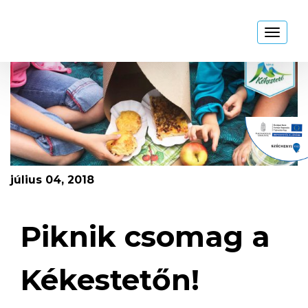
Kékestető
Toggl
naviga
július 04, 2018
Piknik csomag a
Kékestetőn!