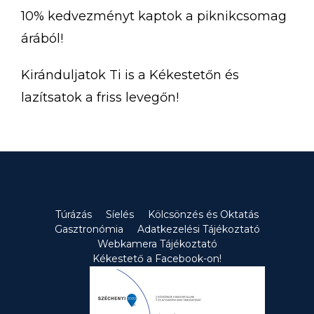
10% kedvezményt kaptok a piknikcsomag
árából!
Kiránduljatok Ti is a Kékestetőn és
lazítsatok a friss levegőn!
Túrázás
Síelés
Kölcsönzés és Oktatás
Gasztronómia
Adatkezelési Tájékoztató
Webkamera Tájékoztató
Kékestető a Facebook-on!