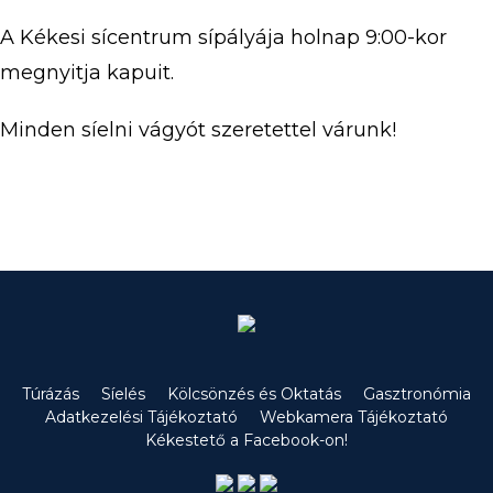
A Kékesi sícentrum sípályája holnap 9:00-kor
megnyitja kapuit.
Minden síelni vágyót szeretettel várunk!
Túrázás
Síelés
Kölcsönzés és Oktatás
Gasztronómia
Adatkezelési Tájékoztató
Webkamera Tájékoztató
Kékestető a Facebook-on!