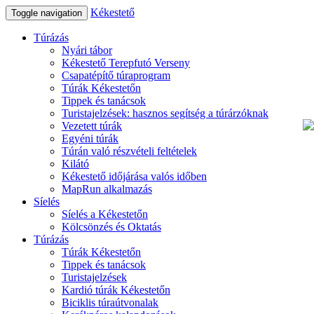
Kékestető
Toggle navigation
Túrázás
Nyári tábor
Kékestető Terepfutó Verseny
Csapatépítő túraprogram
Túrák Kékestetőn
Tippek és tanácsok
Turistajelzések: hasznos segítség a túrárzóknak
Vezetett túrák
Egyéni túrák
Túrán való részvételi feltételek
Kilátó
Kékestető időjárása valós időben
MapRun alkalmazás
Síelés
Síelés a Kékestetőn
Kölcsönzés és Oktatás
Túrázás
Túrák Kékestetőn
Tippek és tanácsok
Turistajelzések
Kardió túrák Kékestetőn
Biciklis túraútvonalak