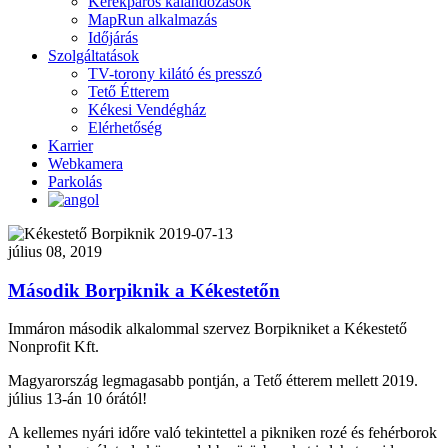
Kerékpáros kalandozások
MapRun alkalmazás
Időjárás
Szolgáltatások
TV-torony kilátó és presszó
Tető Étterem
Kékesi Vendégház
Elérhetőség
Karrier
Webkamera
Parkolás
július 08, 2019
Második Borpiknik a Kékestetőn
Immáron második alkalommal szervez Borpikniket a Kékestető
Nonprofit Kft.
Magyarország legmagasabb pontján, a Tető étterem mellett 2019.
július 13-án 10 órától!
A kellemes nyári időre való tekintettel a pikniken rozé és fehérborok