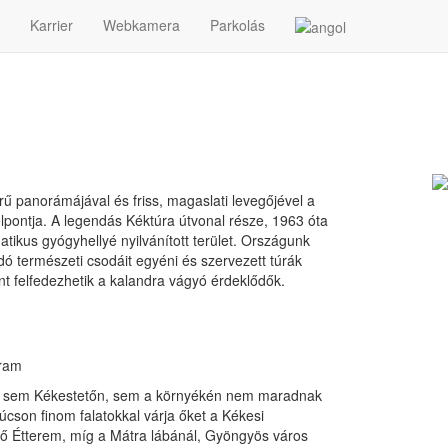
Karrier
Webkamera
Parkolás
ű panorámájával és friss, magaslati levegőjével a
élpontja. A legendás Kéktúra útvonal része, 1963 óta
matikus gyógyhellyé nyilvánított terület. Országunk
ó természeti csodáit egyéni és szervezett túrák
t felfedezhetik a kalandra vágyó érdeklődők.
ram
k sem Kékestetőn, sem a környékén nem maradnak
cson finom falatokkal várja őket a Kékesi
ő Étterem, míg a Mátra lábánál, Gyöngyös város