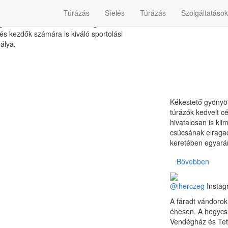
Túrázás
Síelés
Túrázás
Szolgáltatások
lmesei számára biztos pontot jelent a Mátra
as csúcsáról indul hazánk leghosszabb
 és kezdők számára is kiváló sportolási
pálya.
Kékestető gyönyör
túrázók kedvelt c
hivatalosan is kli
csúcsának elragad
keretében egyarán
Bővebben
@iherczeg
Instag
A fáradt vándoro
éhesen. A hegycsú
Vendégház és Tet