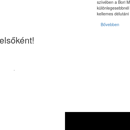
szívében a Bori M
különlegesebbnél
kellemes délután
Bővebben
elsőként!
koztatót
.