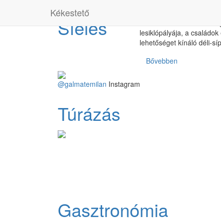
Kékestető
Kékestető a sísport szere
Síelés
szívében. 1014 méter mag
lesiklópályája, a családok
lehetőséget kínáló déli-sí
Bővebben
@galmatemilan
Instagram
Túrázás
Gasztronómia