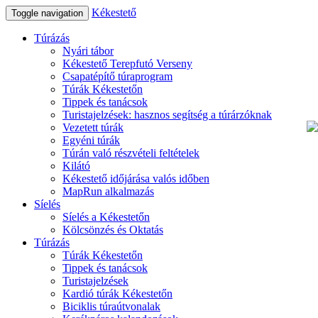
Kékestető
Toggle navigation
Túrázás
Nyári tábor
Kékestető Terepfutó Verseny
Csapatépítő túraprogram
Túrák Kékestetőn
Tippek és tanácsok
Turistajelzések: hasznos segítség a túrárzóknak
Vezetett túrák
Egyéni túrák
Túrán való részvételi feltételek
Kilátó
Kékestető időjárása valós időben
MapRun alkalmazás
Síelés
Síelés a Kékestetőn
Kölcsönzés és Oktatás
Túrázás
Túrák Kékestetőn
Tippek és tanácsok
Turistajelzések
Kardió túrák Kékestetőn
Biciklis túraútvonalak