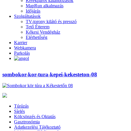
Kerékpáros kalandozások
MapRun alkalmazás
Időjárás
Szolgáltatások
TV-torony kilátó és presszó
Tető Étterem
Kékesi Vendégház
Elérhetőség
Karrier
Webkamera
Parkolás
sombokor-kor-tura-kepei-kekesteton-08
Túrázás
Síelés
Kölcsönzés és Oktatás
Gasztronómia
Adatkezelési Tájékoztató