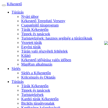
Kékestető
Toggle
navigation
Túrázás
Nyári tábor
Kékestető Terepfutó Verseny
Csapatépítő túraprogram
Túrák Kékestetőn
Tippek és tanácsok
Turistajelzések: hasznos segítség a túrárzóknak
Vezetett túrák
Egyéni túrák
Túrán való részvételi feltételek
Kilátó
Kékestető időjárása valós időben
MapRun alkalmazás
Síelés
Síelés a Kékestetőn
Kölcsönzés és Oktatás
Túrázás
Túrák Kékestetőn
Tippek és tanácsok
Turistajelzések
Kardió túrák Kékestetőn
Biciklis túraútvonalak
Kerékpáros kalandozások