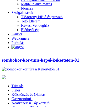
MapRun alkalmazás
Időjárás
Szolgáltatások
TV-torony kilátó és presszó
Tető Étterem
Kékesi Vendégház
Elérhetőség
Karrier
Webkamera
Parkolás
sombokor-kor-tura-kepei-kekesteton-01
Túrázás
Síelés
Kölcsönzés és Oktatás
Gasztronómia
Adatkezelési Tájékoztató