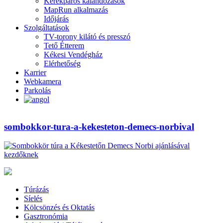
Kerékpáros kalandozások
MapRun alkalmazás
Időjárás
Szolgáltatások
TV-torony kilátó és presszó
Tető Étterem
Kékesi Vendégház
Elérhetőség
Karrier
Webkamera
Parkolás
sombokkor-tura-a-kekesteton-demecs-norbival
Túrázás
Síelés
Kölcsönzés és Oktatás
Gasztronómia