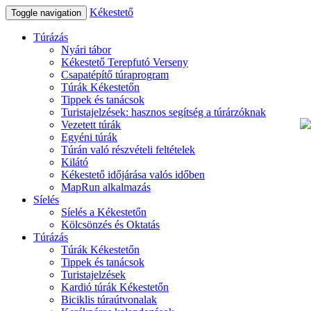
Kékestető
Toggle navigation
Túrázás
Nyári tábor
Kékestető Terepfutó Verseny
Csapatépítő túraprogram
Túrák Kékestetőn
Tippek és tanácsok
Turistajelzések: hasznos segítség a túrárzóknak
Vezetett túrák
Egyéni túrák
Túrán való részvételi feltételek
Kilátó
Kékestető időjárása valós időben
MapRun alkalmazás
Síelés
Síelés a Kékestetőn
Kölcsönzés és Oktatás
Túrázás
Túrák Kékestetőn
Tippek és tanácsok
Turistajelzések
Kardió túrák Kékestetőn
Biciklis túraútvonalak