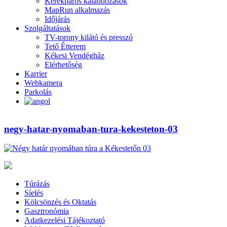
Kerékpáros kalandozások
MapRun alkalmazás
Időjárás
Szolgáltatások
TV-torony kilátó és presszó
Tető Étterem
Kékesi Vendégház
Elérhetőség
Karrier
Webkamera
Parkolás
negy-hatar-nyomaban-tura-kekesteton-03
Túrázás
Síelés
Kölcsönzés és Oktatás
Gasztronómia
Adatkezelési Tájékoztató