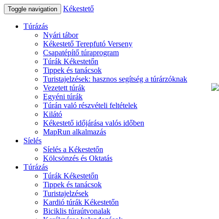
Kékestető
Toggle navigation
Túrázás
Nyári tábor
Kékestető Terepfutó Verseny
Csapatépítő túraprogram
Túrák Kékestetőn
Tippek és tanácsok
Turistajelzések: hasznos segítség a túrárzóknak
Vezetett túrák
Egyéni túrák
Túrán való részvételi feltételek
Kilátó
Kékestető időjárása valós időben
MapRun alkalmazás
Síelés
Síelés a Kékestetőn
Kölcsönzés és Oktatás
Túrázás
Túrák Kékestetőn
Tippek és tanácsok
Turistajelzések
Kardió túrák Kékestetőn
Biciklis túraútvonalak