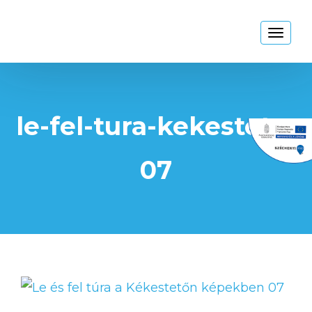
Kékestető
Toggl
naviga
le-fel-tura-kekesteto-
07