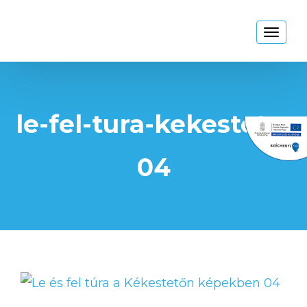
Kékestető
Toggl
naviga
le-fel-tura-kekesteto-
04