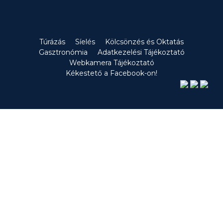
Túrázás
Síelés
Kölcsönzés és Oktatás
Gasztronómia
Adatkezelési Tájékoztató
Webkamera Tájékoztató
Kékestető a Facebook-on!