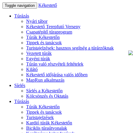
Kékestető
Toggle navigation
Túrázás
Nyári tábor
Kékestető Terepfutó Verseny
Csapatépítő túraprogram
Túrák Kékestetőn
Tippek és tanácsok
Turistajelzések: hasznos segítség a túrárzóknak
Vezetett túrák
Egyéni túrák
Túrán való részvételi feltételek
Kilátó
Kékestető időjárása valós időben
MapRun alkalmazás
Síelés
Síelés a Kékestetőn
Kölcsönzés és Oktatás
Túrázás
Túrák Kékestetőn
Tippek és tanácsok
Turistajelzések
Kardió túrák Kékestetőn
Biciklis túraútvonalak