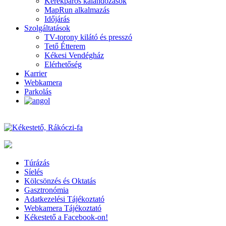
Kerékpáros kalandozások
MapRun alkalmazás
Időjárás
Szolgáltatások
TV-torony kilátó és presszó
Tető Étterem
Kékesi Vendégház
Elérhetőség
Karrier
Webkamera
Parkolás
Túrázás
Síelés
Kölcsönzés és Oktatás
Gasztronómia
Adatkezelési Tájékoztató
Webkamera Tájékoztató
Kékestető a Facebook-on!