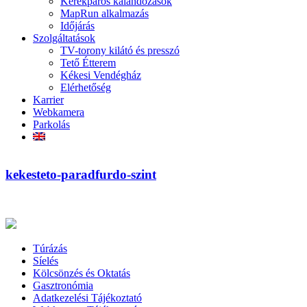
Kerékpáros kalandozások
MapRun alkalmazás
Időjárás
Szolgáltatások
TV-torony kilátó és presszó
Tető Étterem
Kékesi Vendégház
Elérhetőség
Karrier
Webkamera
Parkolás
kekesteto-paradfurdo-szint
Túrázás
Síelés
Kölcsönzés és Oktatás
Gasztronómia
Adatkezelési Tájékoztató