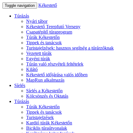
Kékestető
Toggle navigation
Túrázás
Nyári tábor
Kékestető Terepfutó Verseny
Csapatépítő túraprogram
Túrák Kékestetőn
Tippek és tanácsok
Turistajelzések: hasznos segítség a túrárzóknak
Vezetett túrák
Egyéni túrák
Túrán való részvételi feltételek
Kilátó
Kékestető időjárása valós időben
MapRun alkalmazás
Síelés
Síelés a Kékestetőn
Kölcsönzés és Oktatás
Túrázás
Túrák Kékestetőn
Tippek és tanácsok
Turistajelzések
Kardió túrák Kékestetőn
Biciklis túraútvonalak