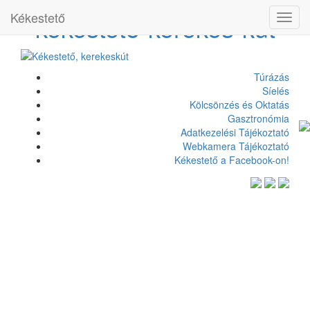
Kékestető
kekesteto-kerekes-kut
Toggl
navig
Túrázás
Síelés
Kölcsönzés és Oktatás
Gasztronómia
Adatkezelési Tájékoztató
Webkamera Tájékoztató
Kékestető a Facebook-on!