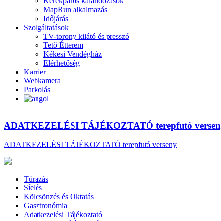
Kerékpáros kalandozások
MapRun alkalmazás
Időjárás
Szolgáltatások
TV-torony kilátó és presszó
Tető Étterem
Kékesi Vendégház
Elérhetőség
Karrier
Webkamera
Parkolás
ADATKEZELÉSI TÁJÉKOZTATÓ terepfutó versen
ADATKEZELÉSI TÁJÉKOZTATÓ terepfutó verseny
Túrázás
Síelés
Kölcsönzés és Oktatás
Gasztronómia
Adatkezelési Tájékoztató