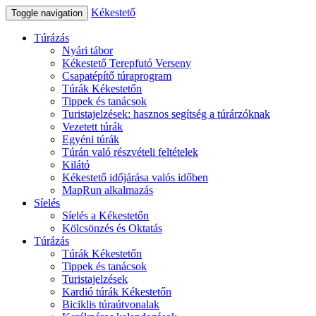
Kékestető
Toggle navigation
Túrázás
Nyári tábor
Kékestető Terepfutó Verseny
Csapatépítő túraprogram
Túrák Kékestetőn
Tippek és tanácsok
Turistajelzések: hasznos segítség a túrárzóknak
Vezetett túrák
Egyéni túrák
Túrán való részvételi feltételek
Kilátó
Kékestető időjárása valós időben
MapRun alkalmazás
Síelés
Síelés a Kékestetőn
Kölcsönzés és Oktatás
Túrázás
Túrák Kékestetőn
Tippek és tanácsok
Turistajelzések
Kardió túrák Kékestetőn
Biciklis túraútvonalak