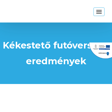
Kékestető
Toggl
naviga
Kékestető futóverseny
eredmények