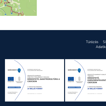
Túrázás
S
Adatk