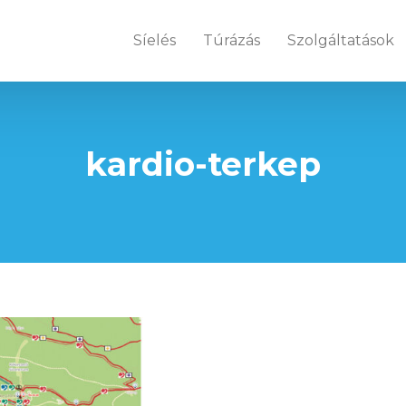
Síelés
Túrázás
Szolgáltatások
kardio-terkep