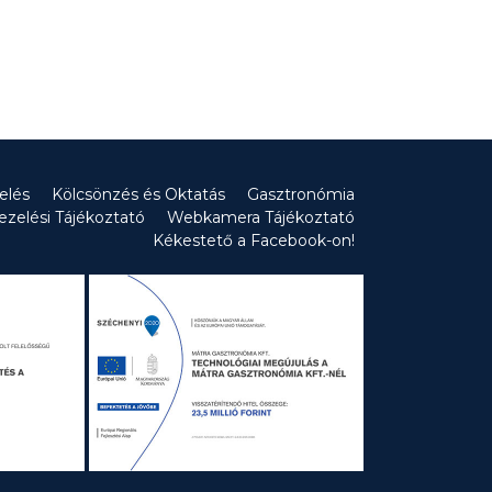
íelés
Kölcsönzés és Oktatás
Gasztronómia
ezelési Tájékoztató
Webkamera Tájékoztató
Kékestető a Facebook-on!