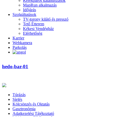
Kerékpáros kalandozások
MapRun alkalmazás
Időjárás
Szolgáltatások
TV-torony kilátó és presszó
Tető Étterem
Kékesi Vendégház
Elérhetőség
Karrier
Webkamera
Parkolás
hedo-bar-01
Túrázás
Síelés
Kölcsönzés és Oktatás
Gasztronómia
Adatkezelési Tájékoztató