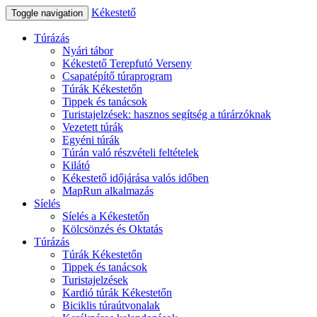
Kékestető
Toggle navigation
Túrázás
Nyári tábor
Kékestető Terepfutó Verseny
Csapatépítő túraprogram
Túrák Kékestetőn
Tippek és tanácsok
Turistajelzések: hasznos segítség a túrárzóknak
Vezetett túrák
Egyéni túrák
Túrán való részvételi feltételek
Kilátó
Kékestető időjárása valós időben
MapRun alkalmazás
Síelés
Síelés a Kékestetőn
Kölcsönzés és Oktatás
Túrázás
Túrák Kékestetőn
Tippek és tanácsok
Turistajelzések
Kardió túrák Kékestetőn
Biciklis túraútvonalak