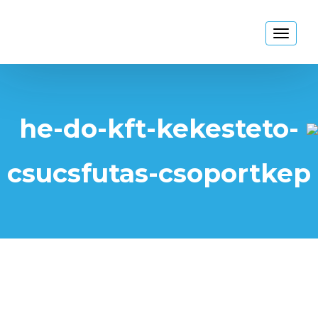
Kékestető
Toggl
naviga
he-do-kft-kekesteto-
csucsfutas-csoportkep