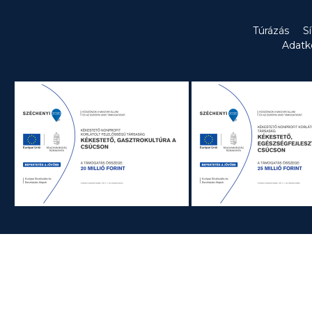
Túrázás
S
Adatk