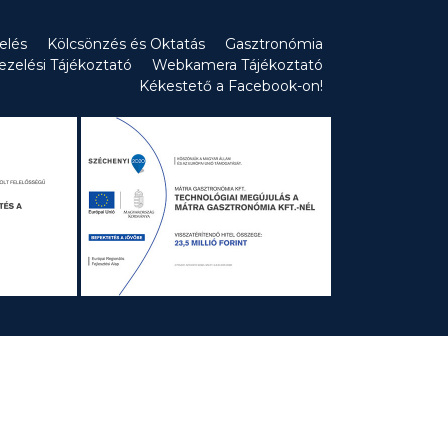
íelés
Kölcsönzés és Oktatás
Gasztronómia
ezelési Tájékoztató
Webkamera Tájékoztató
Kékestető a Facebook-on!