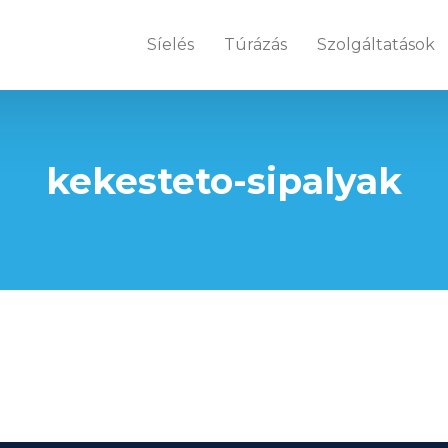
Síelés
Túrázás
Szolgáltatások
kekesteto-sipalyak