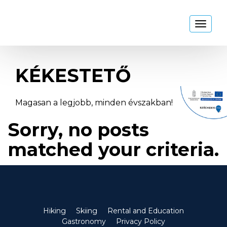
Kékestető
Toggl
naviga
KÉKESTETŐ
Magasan a legjobb, minden évszakban!
Sorry, no posts
matched your criteria.
Hiking
Skiing
Rental and Education
Gastronomy
Privacy Policy