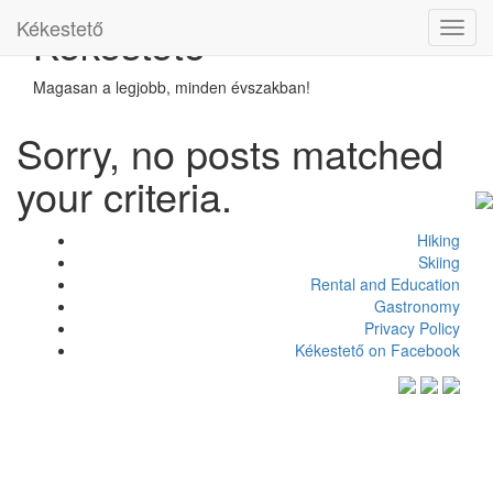
Kékestető
Kékestető
Toggl
navig
Magasan a legjobb, minden évszakban!
Sorry, no posts matched
your criteria.
Hiking
Skiing
Rental and Education
Gastronomy
Privacy Policy
Kékestető on Facebook