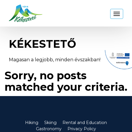
Kékestető
Toggl
naviga
KÉKESTETŐ
Magasan a legjobb, minden évszakban!
Sorry, no posts
matched your criteria.
Hiking
Skiing
Rental and Education
Gastronomy
Privacy Policy