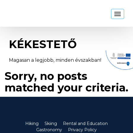
Kékestető
Toggl
naviga
KÉKESTETŐ
Magasan a legjobb, minden évszakban!
Sorry, no posts
matched your criteria.
Hiking
Skiing
Rental and Education
Gastronomy
Privacy Policy